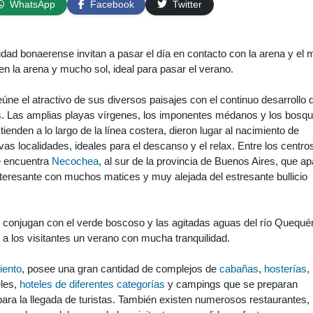
WhatsApp
Facebook
Twitter
udad bonaerense invitan a pasar el día en contacto con la arena y el 
n la arena y mucho sol, ideal para pasar el verano.
eúne el atractivo de sus diversos paisajes con el continuo desarrollo 
s. Las amplias playas vírgenes, los imponentes médanos y los bosq
enden a lo largo de la línea costera, dieron lugar al nacimiento de
as localidades, ideales para el descanso y el relax. Entre los centro
 encuentra
Necochea
, al sur de la provincia de Buenos Aires, que a
teresante con muchos matices y muy alejada del estresante bullicio
e conjugan con el verde boscoso y las agitadas aguas del río Quequé
 a los visitantes un verano con mucha tranquilidad.
iento
, posee una gran cantidad de complejos de
cabañas
,
hosterías
,
eles,
hoteles de diferentes categorías
y campings que se preparan
ra la llegada de turistas. También existen numerosos restaurantes,