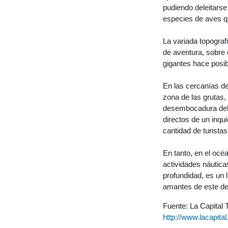
pudiendo deleitarse
especies de aves q
La variada topograf
de aventura, sobre 
gigantes hace posib
En las cercanías d
zona de las grutas,
desembocadura del r
directos de un inqui
cantidad de turista
En tanto, en el océ
actividades náutica
profundidad, es un 
amantes de este de
Fuente: La Capital 
http://www.lacapita