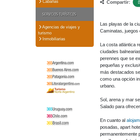
Cabañas
Compartir:
SERVICIOS TURÍSTICOS
Las playas de la ci
Agencias de viajes y
Caminatas, juegos e
turismo
Inmobiliarias
La costa atlántica r
ciudades balnearia
perennes que se exti
pequeñas y exclusiv
más destacados se
como una opción in
urbano.
Sol, arena y mar s
Salado para ofrecer
En cuanto al
alojam
posadas, apart hot
permanentemente pa