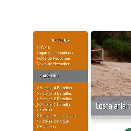
NECOCHEA
Historia
Lugares para conocer
Fotos de Necochea
Notas de Necochea
ALOJAMIENTO
Hoteles 4 Estrellas
Hoteles 3 Estrellas
Hoteles 2 Estrellas
Costa atlánt
Hoteles 1 Estrella
Hoteles
Hoteles Residenciales
Hoteles Boutique
Hosterias