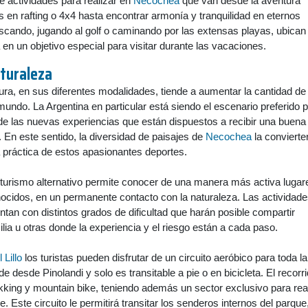
e actividades para realizar en
Necochea
que van desde la aventura
en rafting o 4x4 hasta encontrar armonía y tranquilidad en eternos
cando, jugando al golf o caminando por las extensas playas, ubican
 en un objetivo especial para visitar durante las vacaciones.
aturaleza
ura, en sus diferentes modalidades, tiende a aumentar la cantidad de
mundo. La Argentina en particular está siendo el escenario preferido 
de las nuevas experiencias que están dispuestos a recibir una buena
. En este sentido, la diversidad de paisajes de
Necochea
la convierte
la práctica de estos apasionantes deportes.
 turismo alternativo permite conocer de una manera más activa lugar
nocidos, en un permanente contacto con la naturaleza. Las actividad
ntan con distintos grados de dificultad que harán posible compartir
lia u otras donde la experiencia y el riesgo están a cada paso.
Lillo
los turistas pueden disfrutar de un circuito aeróbico para toda la
e desde Pinolandi y solo es transitable a pie o en bicicleta. El recorr
ekking y mountain bike, teniendo además un sector exclusivo para rea
bre. Este circuito le permitirá transitar los senderos internos del parque