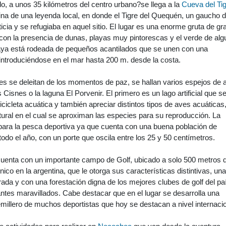
, a unos 35 kilómetros del centro urbano?se llega a la
Cueva del Ti
na de una leyenda local, en donde el Tigre del Quequén, un gaucho d
ticia y se refugiaba en aquel sitio. El lugar es una enorme gruta de gr
con la presencia de dunas, playas muy pintorescas y el verde de al
laya está rodeada de pequeños acantilados que se unen con una
introduciéndose en el mar hasta 200 m. desde la costa.
es se deleitan de los momentos de paz, se hallan varios espejos de 
Cisnes o la laguna El Porvenir. El primero es un lago artificial que s
icicleta acuática y también apreciar distintos tipos de aves acuáticas
ral en el cual se aproximan las especies para su reproducción. La
para la pesca deportiva ya que cuenta con una buena población de
todo el año, con un porte que oscila entre los 25 y 50 centímetros.
uenta con un importante campo de Golf, ubicado a solo 500 metros d
ico en la argentina, que le otorga sus características distintivas, una
brada y con una forestación digna de los mejores clubes de golf del pa
antes maravillados. Cabe destacar que en el lugar se desarrolla una
semillero de muchos deportistas que hoy se destacan a nivel internacio