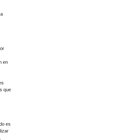
 a
por
n en
es
es que
ido es
lizar
,