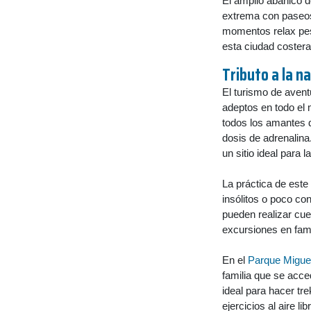
El amplio abanico d
extrema con paseos 
momentos relax pes
esta ciudad costera
Tributo a la n
El turismo de avent
adeptos en todo el 
todos los amantes 
dosis de adrenalina
un sitio ideal para 
La práctica de este
insólitos o poco co
pueden realizar cue
excursiones en fami
En el
Parque Miguel 
familia que se acced
ideal para hacer tr
ejercicios al aire li