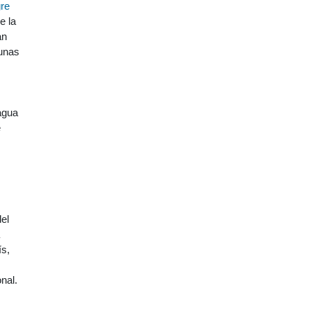
gre
e la
an
gunas
agua
e
,
el
ís,
nal.