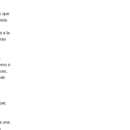
s que
osta
 a la
ran
n
remo o
yas,
 de
par,
la una
o