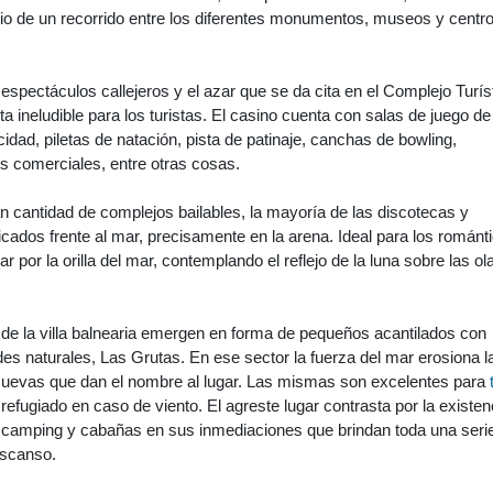
nicio de un recorrido entre los diferentes monumentos, museos y centr
 espectáculos callejeros y el azar que se da cita en el Complejo Turís
a ineludible para los turistas. El casino cuenta con salas de juego de
idad, piletas de natación, pista de patinaje, canchas de bowling,
es comerciales, entre otras cosas.
n cantidad de complejos bailables, la mayoría de las discotecas y
cados frente al mar, precisamente en la arena. Ideal para los románt
r por la orilla del mar, contemplando el reflejo de la luna sobre las ol
de la villa balnearia emergen en forma de pequeños acantilados con
s naturales, Las Grutas. En ese sector la fuerza del mar erosiona l
cuevas que dan el nombre al lugar. Las mismas son excelentes para
 refugiado en caso de viento. El agreste lugar contrasta por la existen
e camping y cabañas en sus inmediaciones que brindan toda una seri
escanso.