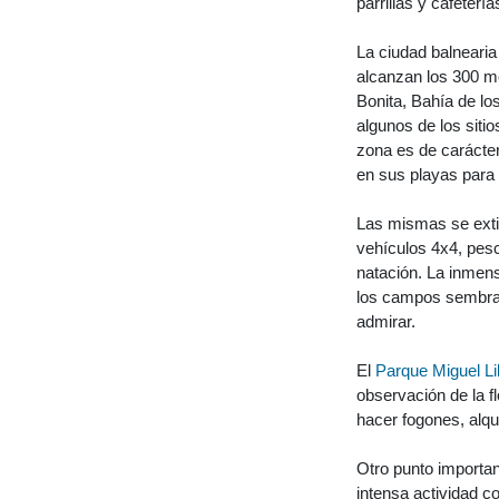
parrillas y cafeterí
La ciudad balnearia
alcanzan los 300 me
Bonita, Bahía de lo
algunos de los siti
zona es de carácte
en sus playas para 
Las mismas se exti
vehículos 4x4, pesc
natación. La inmens
los campos sembrad
admirar.
El
Parque Miguel Lil
observación de la f
hacer fogones, alqui
Otro punto importan
intensa actividad c