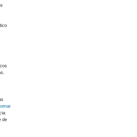
os
tico
icos
as.
as
tomar
cia
e de