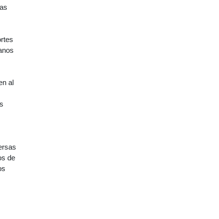
sas
ortes
danos
en al
as
versas
os de
os