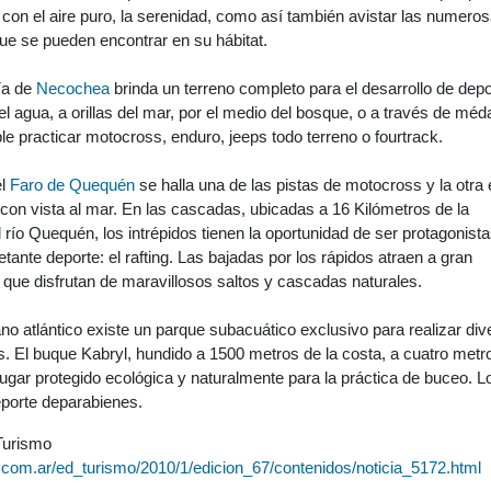
 con el aire puro, la serenidad, como así también avistar las numero
ue se pueden encontrar en su hábitat.
ía de
Necochea
brinda un terreno completo para el desarrollo de dep
el agua, a orillas del mar, por el medio del bosque, o a través de mé
le practicar motocross, enduro, jeeps todo terreno o fourtrack.
el
Faro de Quequén
se halla una de las pistas de motocross y la otra 
 con vista al mar. En las cascadas, ubicadas a 16 Kilómetros de la
ío Quequén, los intrépidos tienen la oportunidad de ser protagonist
etante deporte: el rafting. Las bajadas por los rápidos atraen a gran
s que disfrutan de maravillosos saltos y cascadas naturales.
ano atlántico existe un parque subacuático exclusivo para realizar di
s. El buque Kabryl, hundido a 1500 metros de la costa, a cuatro metr
lugar protegido ecológica y naturalmente para la práctica de buceo. L
porte deparabienes.
Turismo
l.com.ar/ed_turismo/2010/1/edicion_67/contenidos/noticia_5172.html