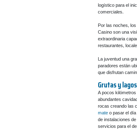
logístico para el i
comerciales.
Por las noches, los
Casino son una visit
extraordinaria capac
restaurantes, local
La juventud una gra
paradores están ubi
que disfrutan camina
Grutas y lagos
A pocos kilómetros 
abundantes cavidade
rocas creando las 
mate
o pasar el día
de instalaciones d
servicios para el d