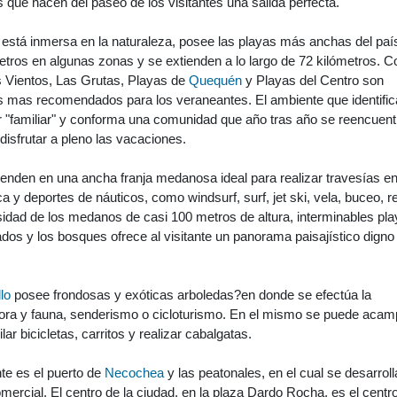
as que hacen del paseo de los visitantes una salida perfecta.
 está inmersa en la naturaleza, posee las playas más anchas del paí
tros en algunas zonas y se extienden a lo largo de 72 kilómetros. C
s Vientos, Las Grutas, Playas de
Quequén
y Playas del Centro son
os mas recomendados para los veraneantes. El ambiente que identifica
r "familiar" y conforma una comunidad que año tras año se reencuent
disfrutar a pleno las vacaciones.
enden en una ancha franja medanosa ideal para realizar travesías e
a y deportes de náuticos, como windsurf, surf, jet ski, vela, buceo, 
idad de los medanos de casi 100 metros de altura, interminables pla
os y los bosques ofrece al visitante un panorama paisajístico digno
lo
posee frondosas y exóticas arboledas?en donde se efectúa la
lora y fauna, senderismo o cicloturismo. En el mismo se puede acam
lar bicicletas, carritos y realizar cabalgatas.
te es el puerto de
Necochea
y las peatonales, en el cual se desarrol
omercial. El centro de la ciudad, en la plaza Dardo Rocha, es el centr