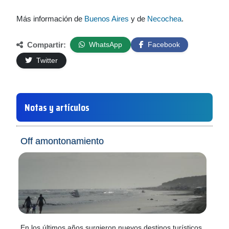
Más información de
Buenos Aires
y de
Necochea
.
Compartir:
WhatsApp
Facebook
Twitter
Notas y artículos
Off amontonamiento
En los últimos años surgieron nuevos destinos turísticos