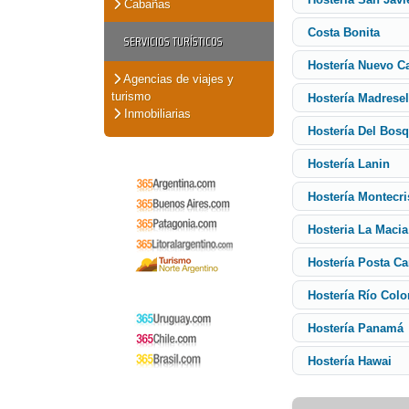
Cabañas
Costa Bonita
SERVICIOS TURÍSTICOS
Hostería Nuevo C
Agencias de viajes y
turismo
Hostería Madrese
Inmobiliarias
Hostería Del Bos
Hostería Lanin
Hostería Montecri
Hosteria La Macia
Hostería Posta Ca
Hostería Río Colo
Hostería Panamá
Hostería Hawai