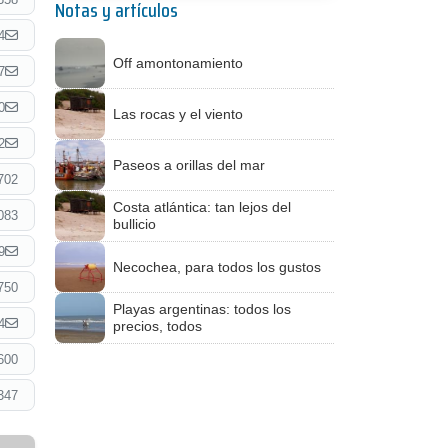
Notas y artículos
4
Off amontonamiento
7
0
Las rocas y el viento
2
Paseos a orillas del mar
702
Costa atlántica: tan lejos del
083
bullicio
9
Necochea, para todos los gustos
750
Playas argentinas: todos los
4
precios, todos
600
347