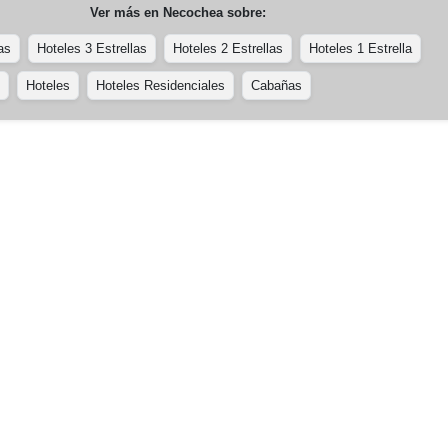
Ver más en
Necochea
sobre:
as
Hoteles 3 Estrellas
Hoteles 2 Estrellas
Hoteles 1 Estrella
Hoteles
Hoteles Residenciales
Cabañas