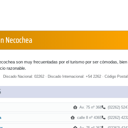
en Necochea
ecochea son muy frecuentadas por el turismo por ser cómodas, bien
cio razonable.
Discado Nacional: 02262 · Discado Internacional: +54 2262 · Código Postal
S
Av. 75 nº 368
(02262) 524
calle 8 nº 4365
(02262) 423
a
Av. 75 nº 262
(02262) 424
er