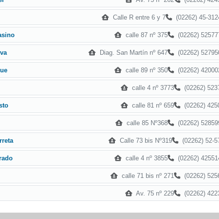
Calle R entre 6 y 7
(02262) 45-312
calle 87 nº 375
(02262) 52577
asino
Diag. San Martín nº 647
(02262) 52795
lva
calle 89 nº 350
(02262) 42000
que
calle 4 nº 3773
(02262) 523
calle 81 nº 659
(02262) 425
sto
calle 85 Nº368
(02262) 52859
Calle 73 bis Nº319
(02262) 52-5
rreta
calle 4 nº 3855
(02262) 42551
rado
calle 71 bis nº 271
(02262) 525
Av. 75 nº 229
(02262) 422