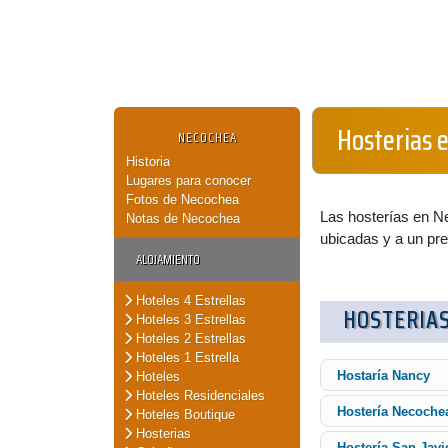
Hosterias 
NECOCHEA
Historia
Lugares para conocer
Fotos de Necochea
Las hosterías en N
Notas de Necochea
ubicadas y a un pre
ALOJAMIENTO
Hoteles 4 Estrellas
HOSTERIA
Hoteles 3 Estrellas
Hoteles 2 Estrellas
Hoteles 1 Estrella
Hostaría Nancy
Hoteles
Hoteles Residenciales
Hostería Necoche
Hoteles Boutique
Hosterias
Hostería San Javi