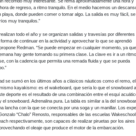
un recorrido muy interesante. Se rema aproximadamente una hora y
 hora de regreso, a ritmo tranquilo. En el medio hacemos un descans
 playa, donde pueden comer o tomar algo. La salida es muy fácil, se
ríos muy tranquilos.”
realizan todo el año y se organizan salidas y travesías por diferentes
forma de continuar en la actividad y aprovechar lo que se aprendió
, propone Redman. “Se puede empezar en cualquier momento, ya qu
semana hay gente tomando su primera clase. La clave es ir a un ritm
se, con la cadencia que permita una remada fluida y que se pueda
po.”
d se sumó en los últimos años a clásicos náuticos como el remo, el
l mismo kayakismo: es el wakeboard, que sería lo que el snowboard a
ste deporte es el resultado de una combinación entre el esquí acuático
y el snowboard. Adrenalina pura. La tabla es similar a la del snowboar
na lancha con la que se conecta por una soga y un manillar. Los expe
onzalo “Chalo” Renosto, responsables de las escuelas Wakeschool
ch respectivamente, son capaces de realizar piruetas por los aires
provechando el oleaje que produce el motor de la embarcación.