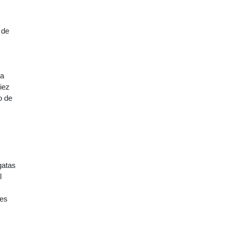
 de
ta
iez
o de
gatas
l
ses