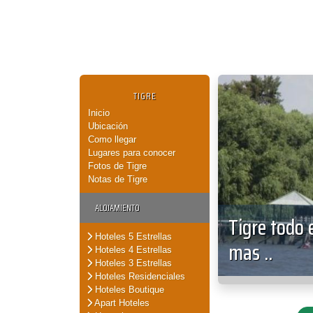
TIGRE
Inicio
Ubicación
Como llegar
Lugares para conocer
Fotos de Tigre
Notas de Tigre
ALOJAMIENTO
Tigre todo 
Hoteles 5 Estrellas
mas ..
Hoteles 4 Estrellas
Hoteles 3 Estrellas
Hoteles Residenciales
Hoteles Boutique
Apart Hoteles