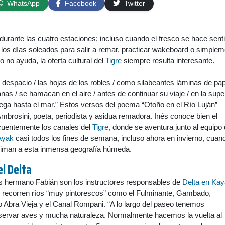
WhatsApp
Facebook
Twitter
 durante las cuatro estaciones; incluso cuando el fresco se hace senti
los días soleados para salir a remar, practicar wakeboard o simplem
o no ayuda, la oferta cultural del
Tigre
siempre resulta interesante.
n despacio / las hojas de los robles / como silabeantes láminas de pap
ianas / se hamacan en el aire / antes de continuar su viaje / en la super
lega hasta el mar.” Estos versos del poema “Otoño en el Río Luján”
mbrosini, poeta, periodista y asidua remadora. Inés conoce bien el
ecuentemente los canales del
Tigre
, donde se aventura junto al equipo 
ayak
casi todos los fines de semana, incluso ahora en invierno, cuan
iman a esta inmensa geografía húmeda.
el
Delta
s hermano Fabián son los instructores responsables de
Delta en Ka
e recorren ríos “muy pintorescos” como el Fulminante, Gambado,
o Abra Vieja y el Canal Rompani. “A lo largo del paseo tenemos
bservar aves y mucha naturaleza. Normalmente hacemos la vuelta al