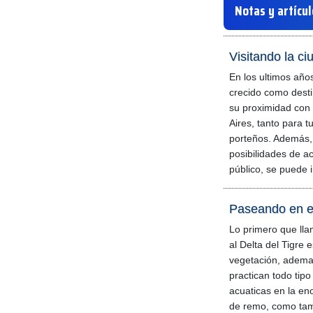
Notas y artícu
Visitando la ci
En los ultimos años
crecido como desti
su proximidad con
Aires, tanto para t
porteños. Además,
posibilidades de a
público, se puede i
Paseando en el
Lo primero que llam
al Delta del Tigre 
vegetación, adema
practican todo tipo
acuaticas en la en
de remo, como tam