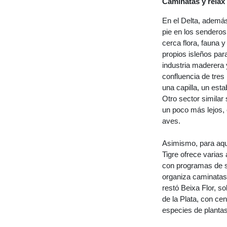
Caminatas y relax
En el Delta, ademá
pie en los senderos
cerca flora, fauna y
propios isleños para
industria maderera 
confluencia de tres
una capilla, un est
Otro sector similar
un poco más lejos, 
aves.
Asimismo, para aque
Tigre ofrece varias
con programas de s
organiza caminatas
restó Beixa Flor, s
de la Plata, con ce
especies de planta