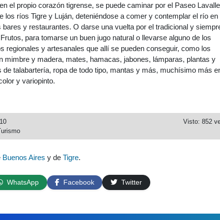
n el propio corazón tigrense, se puede caminar por el Paseo Lavalle
 de los ríos Tigre y Luján, deteniéndose a comer y contemplar el río en
s bares y restaurantes. O darse una vuelta por el tradicional y siempr
 Frutos, para tomarse un buen jugo natural o llevarse alguno de los
s regionales y artesanales que allí se pueden conseguir, como los
n mimbre y madera, mates, hamacas, jabones, lámparas, plantas y
s de talabartería, ropa de todo tipo, mantas y más, muchísimo más e
olor y variopinto.
010
Visto: 852 v
Turismo
e
Buenos Aires
y de
Tigre
.
WhatsApp
Facebook
Twitter