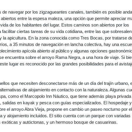
s de navegar por los zigzagueantes canales, también es posible anda
 abiertos entre la espesa maleza, una opción que permite apreciar m
 vida de los habitantes del lugar. Estos caminos son abiertos por los
 facilitar ciertas tareas de su vida cotidiana, entre las que sobresalen
y la apicultura. En la zona conocida como Tres Bocas, por tratarse de
 ríos, a 35 minutos de navegación en lancha colectiva, hay una escue
ablecimiento apícola abierto al público y algunas opciones gastronómi
 se encuentra sobre el arroyo Rama Negra, a una hora de viaje. Si bi
este lugar es reconocido por las grandes posibilidades para el avista
llos que necesiten desconectarse más de un día del trajín urbano, e
 alternativas de alojamiento en contacto con la naturaleza. Algunas c
pa, como el Marcopolo Inn Náutico, que tiene además playa privada
, salidas en kayak y pesca con guías especializados. El hospedaje y
obre el arroyo Abra Vieja, propone en cambio un paseo nocturno por e
na y alojamiento incluidos. El sitio cuenta con un parque con variadas
s exóticas y autóctonas, y un hermoso bosque de casuarinas.