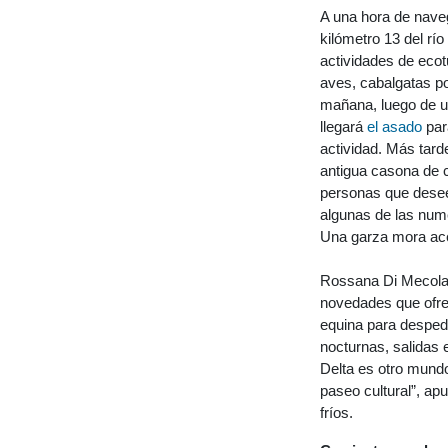
A una hora de naveg
kilómetro 13 del rí
actividades de ecot
aves, cabalgatas po
mañana, luego de u
llegará
el asado
para
actividad. Más tard
antigua casona de 
personas que deseen
algunas de las num
Una garza mora ace
Rossana Di Mecola,
novedades que ofr
equina para despedi
nocturnas, salidas 
Delta es otro mund
paseo cultural”, ap
fríos.