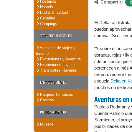
Hosterias
Compartir:
Hostels
Bed & Breakfast
Cabañas
El Delta se disfruta
Campings
pueden aprovechar 
SERVICIOS TURÍSTICOS
caminar. Si el tiemp
Agencias de viajes y
“Y sobre el río cae
turismo
doradas, rojas / liv
Excursiones y Aventura
/ de un cauce que l
Excursiones fluviales
pertenecen a Inés A
Transportes Fluviales
terreno: recorre fr
escuela
Delta en K
ENTRETENIMIENTO
muchos no se le an
Parques Temáticos
Aventuras en 
Casinos
Patricio Redman y 
INFORMACIÓN ÚTIL
Cuenta Patricio qu
Sarmiento, el arroy
Museos
posibilidades de o