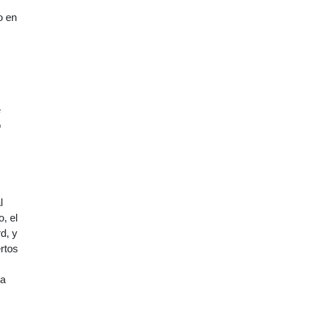
o en
e
o
l
, el
d, y
rtos
 a