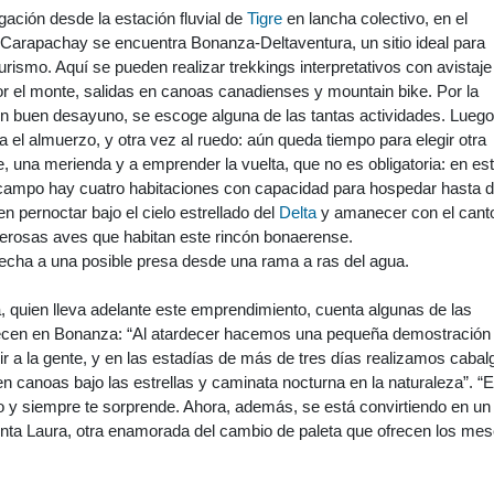
ación desde la estación fluvial de
Tigre
en lancha colectivo, en el
o Carapachay se encuentra Bonanza-Deltaventura, un sitio ideal para
urismo. Aquí se pueden realizar trekkings interpretativos con avistaje
r el monte, salidas en canoas canadienses y mountain bike. Por la
n buen desayuno, se escoge alguna de las tantas actividades. Luego
 el almuerzo, y otra vez al ruedo: aún queda tiempo para elegir otra
e, una merienda y a emprender la vuelta, que no es obligatoria: en es
campo hay cuatro habitaciones con capacidad para hospedar hasta d
 pernoctar bajo el cielo estrellado del
Delta
y amanecer con el cant
erosas aves que habitan este rincón bonaerense.
cha a una posible presa desde una rama a ras del agua.
 quien lleva adelante este emprendimiento, cuenta algunas de las
ecen en Bonanza: “Al atardecer hacemos una pequeña demostración
r a la gente, y en las estadías de más de tres días realizamos cabal
en canoas bajo las estrellas y caminata nocturna en la naturaleza”. “E
o y siempre te sorprende. Ahora, además, se está convirtiendo en un
unta Laura, otra enamorada del cambio de paleta que ofrecen los me