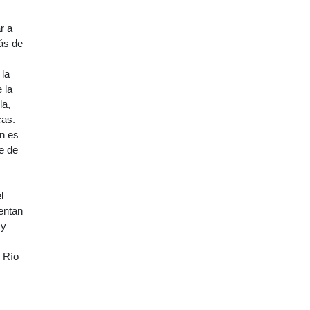
r a
ás de
 la
 la
la,
cas.
en es
je de
l
uentan
 y
l Río