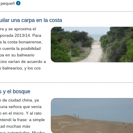
e pequeñ
uilar una carpa en la costa
era y se aproxima el
mporada 2013/14. Para
 a la costa bonaerense,
 cuenta la posibilidad
rpa en su balneario
ecios varían de acuerdo a
s balnearios, y los cos
s y el bosque
o de ciudad china, ya
o una señora que venía
 en el micro. Y al rato
tendí la frase: a simple
iudad muchas más
 que automóviles. Mucha