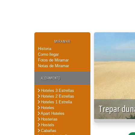
MIRAMAR
Historia
Como llegar
Fotos de Miramar
Notas de Miramar
ALOJAMIENTO
Hoteles 3 Estrellas
Hoteles 2 Estrellas
Hoteles 1 Estrella
Trepar dun
Hoteles
Apart Hoteles
Hosterias
Hostels
Cabañas