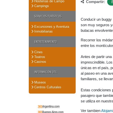
Hosterías de Campo
Compartir:
Campings
SERVICIOS TURÍSTICOS
Conducir un buggy 
son muy seguros ya 
Excursiones y Aventura
butacas envolventes
Inmobiliarias
Recorrer los médan
ENTRETENIMIENTO
entre los montículos
Cines
Antes de partir una
Teatros
Casinos
imprescindible. Lo
únicas en el país, 
INFORMACIÓN ÚTIL
al paseo en una ave
familiares, se lleva
Museos
Centros Culturales
Estas condiciones p
pasajero que tambi
se utiliza en nuestr
Ver tambien
Alojam