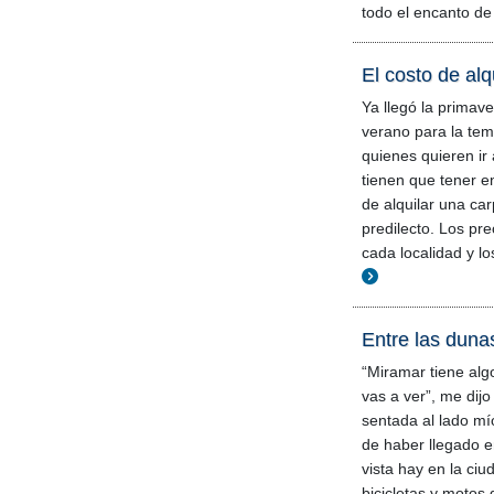
todo el encanto d
El costo de alq
Ya llegó la primav
verano para la te
quienes quieren ir
tienen que tener en
de alquilar una ca
predilecto. Los pr
cada localidad y lo
Entre las duna
“Miramar tiene alg
vas a ver”, me dij
sentada al lado mío
de haber llegado en
vista hay en la c
bicicletas y motos