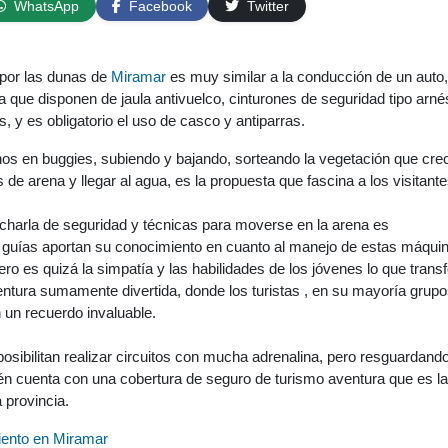
WhatsApp
Facebook
Twitter
por las dunas de
Miramar
es muy similar a la conducción de un auto,
que disponen de jaula antivuelco, cinturones de seguridad tipo arné
, y es obligatorio el uso de casco y antiparras.
os en buggies, subiendo y bajando, sorteando la vegetación que cre
 de arena y llegar al agua, es la propuesta que fascina a los visitante
 charla de seguridad y técnicas para moverse en la arena es
s guías aportan su conocimiento en cuanto al manejo de estas máqui
pero es quizá la simpatía y las habilidades de los jóvenes lo que tran
ntura sumamente divertida, donde los turistas , en su mayoría grup
n un recuerdo invaluable.
osibilitan realizar circuitos con mucha adrenalina, pero resguardando
én cuenta con una cobertura de seguro de turismo aventura que es l
a provincia.
iento en Miramar