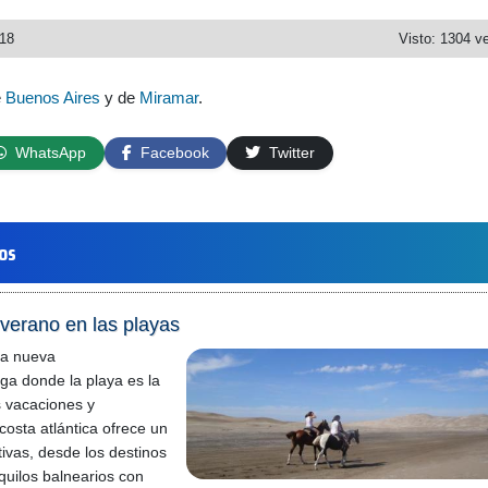
018
Visto: 1304 v
e
Buenos Aires
y de
Miramar
.
WhatsApp
Facebook
Twitter
los
verano en las playas
na nueva
ga donde la playa es la
s vacaciones y
costa atlántica ofrece un
tivas, desde los destinos
quilos balnearios con