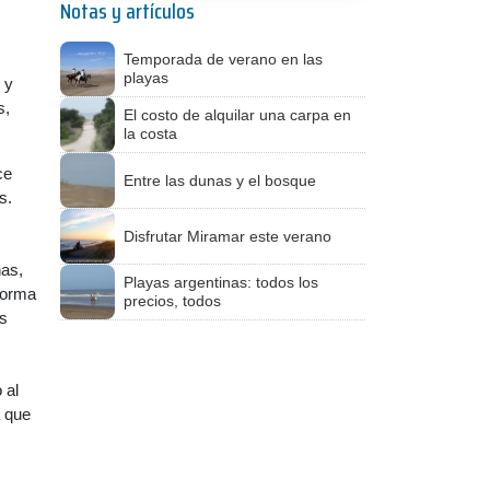
Notas y artículos
Temporada de verano en las
playas
 y
s,
El costo de alquilar una carpa en
la costa
ce
Entre las dunas y el bosque
s.
Disfrutar Miramar este verano
nas,
Playas argentinas: todos los
sforma
precios, todos
os
 al
a que