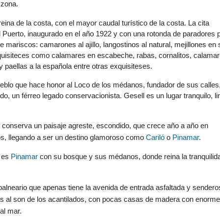
a zona
.
reina de la costa, con el mayor caudal turístico de la costa. La cita
l Puerto, inaugurado en el año 1922 y con una rotonda de paradores 
e mariscos: camarones al ajillo, langostinos al natural, mejillones en 
quisiteces como calamares en escabeche, rabas, cornalitos, calamare
y paellas a la española entre otras exquisiteses.
eblo que hace honor al Loco de los médanos, fundador de sus calles
do, un férreo legado conservacionista. Gesell es un lugar tranquilo, l
conserva un paisaje agreste, escondido, que crece año a año en
os, llegando a ser un destino
glamoroso
como
Cariló
o
Pinamar
.
o es
Pinamar
con su bosque y sus médanos, donde reina la tranquilid
alneario que apenas tiene la avenida de entrada asfaltada y sendero
es
al son de los acantilados, con pocas casas de madera con enorm
al mar
.