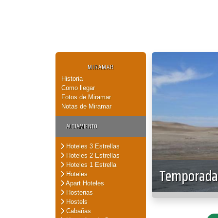
MIRAMAR
Historia
Como llegar
Fotos de Miramar
Notas de Miramar
ALOJAMIENTO
Hoteles 3 Estrellas
Hoteles 2 Estrellas
Hoteles 1 Estrella
Temporada 
Hoteles
Apart Hoteles
Hosterias
Hostels
Cabañas