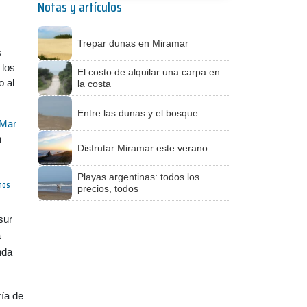
Notas y artículos
Trepar dunas en Miramar
s
 los
El costo de alquilar una carpa en
o al
la costa
Entre las dunas y el bosque
Mar
n
Disfrutar Miramar este verano
Playas argentinas: todos los
nos
precios, todos
sur
a
nda
ía de