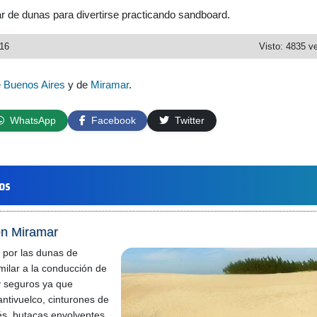
 de dunas para divertirse practicando sandboard.
016
Visto: 4835 v
e
Buenos Aires
y de
Miramar
.
WhatsApp
Facebook
Twitter
los
en Miramar
 por las dunas de
ilar a la conducción de
y seguros ya que
antivuelco, cinturones de
és, butacas envolventes,