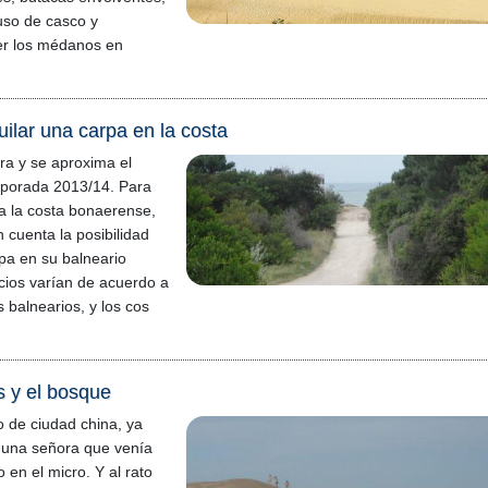
 uso de casco y
er los médanos en
uilar una carpa en la costa
era y se aproxima el
mporada 2013/14. Para
 a la costa bonaerense,
 cuenta la posibilidad
rpa en su balneario
ecios varían de acuerdo a
s balnearios, y los cos
s y el bosque
o de ciudad china, ya
o una señora que venía
 en el micro. Y al rato