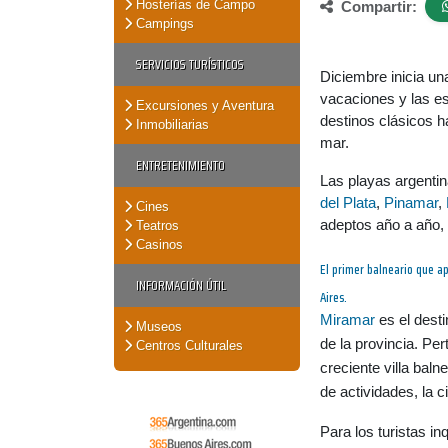
Hosterías de Campo
Compartir:
Campings
SERVICIOS TURÍSTICOS
Diciembre inicia un
vacaciones y las es
Excursiones y Aventura
destinos clásicos h
Inmobiliarias
mar.
ENTRETENIMIENTO
Las playas argentina
del Plata
,
Pinamar
,
Cines
adeptos año a año,
Teatros
Casinos
El primer balneario que a
INFORMACIÓN ÚTIL
Aires.
Miramar
es el desti
Museos
de la provincia. Pe
Centros Culturales
creciente villa baln
de actividades, la 
Para los turistas i