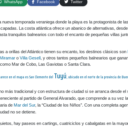
WhatsApp
Facebook
Twitter
a nueva temporada veraniega donde la playa es la protagonista de la
capadas. La costa atlántica ofrece un abanico de alternativas, desde
asta tranquilos balnearios con todo el encanto de pequeñas villas junt
s a orillas del Atlántico tienen su encanto, los destinos clásicos son
Miramar
o
Villa Gesell
, y otros tantos pequeños balnearios que gana
 como Mar de Cobo, Las Gaviotas o Santa Clara.
Tuyú
parece en el mapa es San Clemente del
, ubicado en el norte de la provincia de Bue
no más tradicional y con estructura de ciudad si se arranca desde el 
rteneciente al partido de General
Alvarado
, que comprende a su vez l
earia de
Mar del Sur
, la “Ciudad de los Niños”. Con una completa age
ciudad no se detiene
.
nquietos, hay paseos en
cartings
,
cuatriciclos
y cabalgatas en la mayor