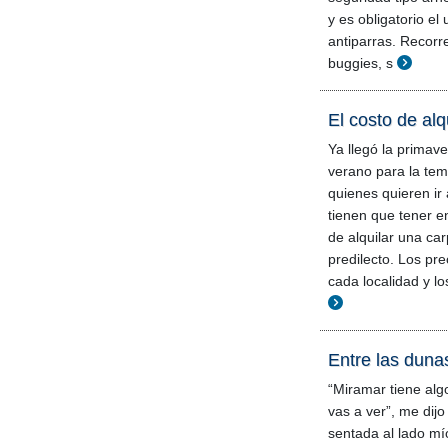
y es obligatorio el
antiparras. Recorr
buggies, s
El costo de alq
Ya llegó la primav
verano para la te
quienes quieren ir
tienen que tener en
de alquilar una ca
predilecto. Los pr
cada localidad y lo
Entre las duna
“Miramar tiene alg
vas a ver”, me dij
sentada al lado mío