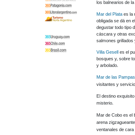
los balnearios de l
Mar del Plata
es la 
obligada se dá en e
degustar todo tipo d
cáscara y otras ex
salmones grillados 
Villa Gesell
es el pu
bosques y, sobre to
y arbolado.
Mar de las Pampas
visitantes y servici
El destino exquisit
misterio
.
Mar de Cobo es el b
arena
zigzagueant
ventanales de cara 