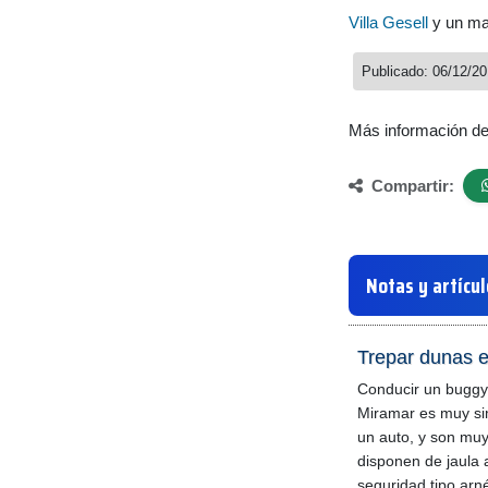
Villa Gesell
y un mar
Publicado: 06/12/2
Más información d
Compartir:
Notas y artícu
Trepar dunas 
Conducir un buggy
Miramar es muy sim
un auto, y son mu
disponen de jaula 
seguridad tipo arn