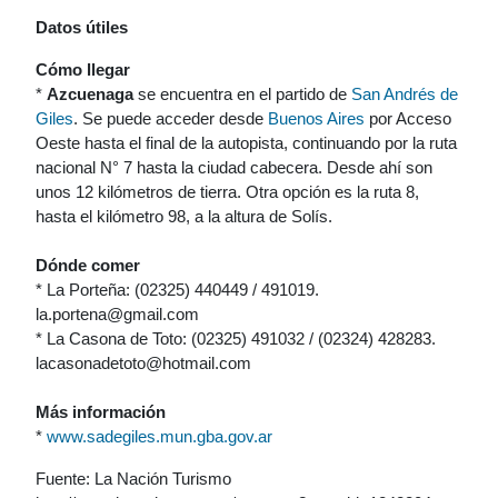
Datos útiles
Cómo llegar
*
Azcuenaga
se encuentra en el partido de
San Andrés de
Giles
. Se puede acceder desde
Buenos Aires
por Acceso
Oeste hasta el final de la autopista, continuando por la ruta
nacional N° 7 hasta la ciudad cabecera. Desde ahí son
unos 12 kilómetros de tierra. Otra opción es la ruta 8,
hasta el kilómetro 98, a la altura de Solís.
Dónde comer
* La Porteña: (02325) 440449 / 491019.
la.portena@gmail.com
* La Casona de Toto: (02325) 491032 / (02324) 428283.
lacasonadetoto@hotmail.com
Más información
*
www.sadegiles.mun.gba.gov.ar
Fuente: La Nación Turismo