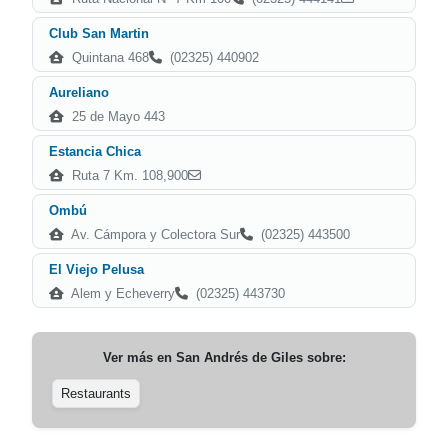
Club San Martin
Quintana 468
(02325) 440902
Aureliano
25 de Mayo 443
Estancia Chica
Ruta 7 Km. 108,900
Ombú
Av. Cámpora y Colectora Sur
(02325) 443500
El Viejo Pelusa
Alem y Echeverry
(02325) 443730
Ver más en
San Andrés de Giles
sobre:
Restaurants