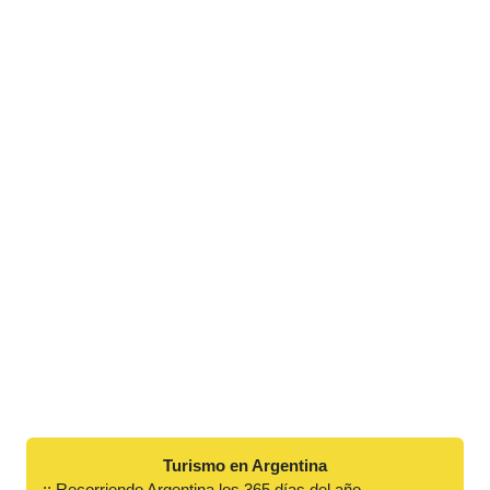
Turismo en Argentina
:: Recorriendo Argentina los 365 días del año