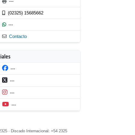
---
(02325) 15685662
---
Contacto
iales
---
---
---
---
2325 · Discado Internacional: +54 2325