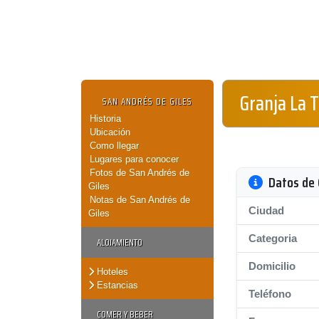
Granja La 
SAN ANDRÉS DE GILES
Historia
Ubicación
Como llegar
Lugares para conocer
Fotos de San Andrés de
Datos de 
Giles
Notas de San Andrés de
Ciudad
Giles
Categoria
ALOJAMIENTO
Domicilio
Hoteles
Estancias
Teléfono
COMER Y BEBER