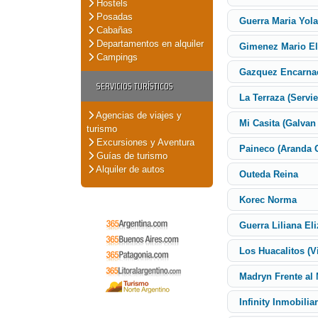
Hostels
Posadas
Guerra Maria Yol
Cabañas
Departamentos en alquiler
Gimenez Mario E
Campings
Gazquez Encarna
SERVICIOS TURÍSTICOS
La Terraza (Servie
Agencias de viajes y
Mi Casita (Galvan
turismo
Excursiones y Aventura
Paineco (Aranda 
Guías de turismo
Alquiler de autos
Outeda Reina
Korec Norma
Guerra Liliana El
Los Huacalitos (V
Madryn Frente al
Infinity Inmobiliar