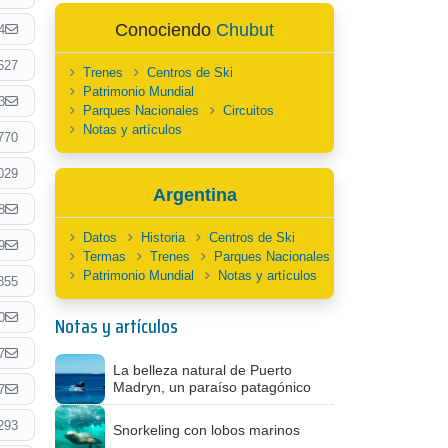
Conociendo
Chubut
4
627
Trenes
Centros de Ski
Patrimonio Mundial
3
Parques Nacionales
Circuitos
Notas y artículos
770
029
Argentina
8
Datos
Historia
Centros de Ski
9
Termas
Trenes
Parques Nacionales
Patrimonio Mundial
Notas y artículos
855
0
Notas y artículos
7
La belleza natural de Puerto
Madryn, un paraíso patagónico
7
293
Snorkeling con lobos marinos