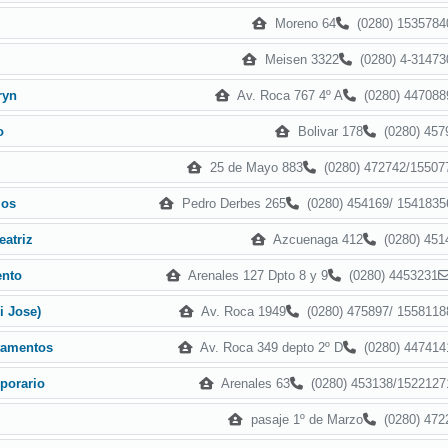
Moreno 64
(0280) 1535784
Meisen 3322
(0280) 4-31473
Av. Roca 767 4º A
(0280) 447088
ryn
Bolivar 178
(0280) 457
o
25 de Mayo 883
(0280) 472742/15507
Pedro Derbes 265
(0280) 454169/ 1541835
los
Azcuenaga 412
(0280) 451
atriz
Arenales 127 Dpto 8 y 9
(0280) 4453231
ento
Av. Roca 1949
(0280) 475897/ 1558118
i Jose)
Av. Roca 349 depto 2º D
(0280) 447414
tamentos
Arenales 63
(0280) 453138/1522127
porario
pasaje 1º de Marzo
(0280) 472