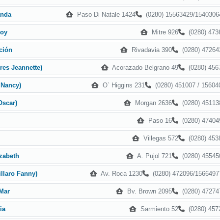
Paso Di Natale 1424
(0280) 15563429/1540306
anda
Mitre 926
(0280) 473
loy
Rivadavia 390
(0280) 47264
ción
Acorazado Belgrano 49
(0280) 456
res Jeannette)
O` Higgins 231
(0280) 451007 / 15604
 Nancy)
Morgan 2636
(0280) 45113
Oscar)
Paso 16
(0280) 47404
Villegas 572
(0280) 453
A. Pujol 721
(0280) 45545
izabeth
Av. Roca 1230
(0280) 472096/1566497
illaro Fanny)
Bv. Brown 2095
(0280) 47274
 Mar
Sarmiento 52
(0280) 457
ia