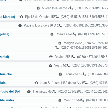
Alvear 1509 depto 2
(0280) 15637478/15660
Pje 12 de Octubre155
(0280) 451515/15581349/1555611
es Marcos)
Paulina Escardo 296 D 1
(0280) 453901/15532109/15389
Rosales 670
(0280) 472406/15573
elica)
Morgan 2782 ( Adm Av Roca 18
(0280) 474403/15505110/1564862
Davies 2551
(0280) 457649/ 15546
aniel)
Vesta 51
(0280) 15639833/1552878
Tehuelche 57
(0280) 447289
ehuelche
Juan B. Justo 1452 depto A y B
(0280) 47445
iela
Triunvirato 459
(0280) 15342202 / (0297) 15623941
fugio del Sol
Mermoz 644
(0280) 1534303
Alejandra