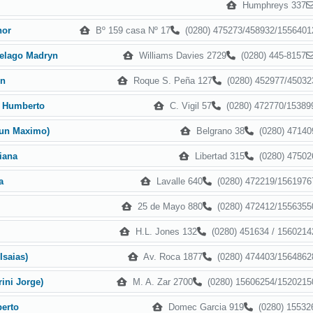
Humphreys 337
Bº 159 casa Nº 17
(0280) 475273/458932/1556401
nor
Williams Davies 2729
(0280) 445-8157
elago Madryn
Roque S. Peña 127
(0280) 452977/45032
on
C. Vigil 57
(0280) 472770/15389
n Humberto
Belgrano 38
(0280) 47140
oun Maximo)
Libertad 315
(0280) 47502
iana
Lavalle 640
(0280) 472219/1561976
a
25 de Mayo 880
(0280) 472412/1556355
H.L. Jones 132
(0280) 451634 / 1560214
Av. Roca 1877
(0280) 474403/1564862
 Isaias)
M. A. Zar 2700
(0280) 15606254/1520215
rini Jorge)
Domec Garcia 919
(0280) 15532
berto