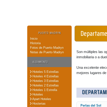
Departamen
PUERTO MADRYN
Inicio
Historia
Fotos de Puerto Madryn
Son múltiples las o
Notas de Puerto Madryn
inmobiliaria o a due
ALOJAMIENTO
Una excelente elecc
Hoteles 5 Estrellas
mejores lugares de
Hoteles 4 Estrellas
Hoteles 3 Estrellas
Hoteles 2 Estrellas
DEPARTAM
Hoteles 1 Estrella
Hoteles
Apart Hoteles
Hosterias
Perlas del Sol