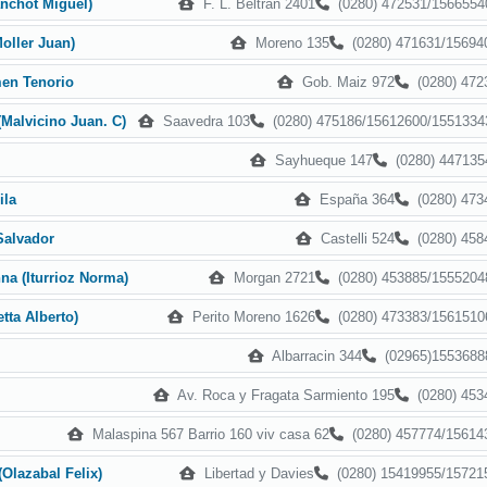
F. L. Beltran 2401
(0280) 472531/1566554
nchot Miguel)
Moreno 135
(0280) 471631/15694
oller Juan)
Gob. Maiz 972
(0280) 472
men Tenorio
Saavedra 103
(0280) 475186/15612600/1551334
Malvicino Juan. C)
Sayhueque 147
(0280) 447135
España 364
(0280) 473
ila
Castelli 524
(0280) 458
Salvador
Morgan 2721
(0280) 453885/1555204
na (Iturrioz Norma)
Perito Moreno 1626
(0280) 473383/1561510
etta Alberto)
Albarracin 344
(02965)1553688
Av. Roca y Fragata Sarmiento 195
(0280) 453
Malaspina 567 Barrio 160 viv casa 62
(0280) 457774/15614
Libertad y Davies
(0280) 15419955/15721
(Olazabal Felix)