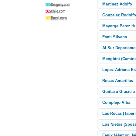
Martinez Adolfo
Gonzalez Rodolfo
Mayorga Perez H
Fanti Silvana
Al Sur Departame
Menghini (Camino
Lopez Adriana Es
Rocas Amarillas
Guiñazu Graciela
Complejo Viba
Las Rocas (Tabern
Los Nietos (Sposa
Fenix (Alarcon Ja