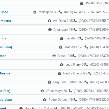
452161/1540309
Malaspina 393
(0280) 472489/15324014/15550
 Jose
Av. Roca 2453
(0280) 473794/15550
umberto
Alvarracin 494
(0280) 474239/15607
Lavalle 32
(0280) 4452891
ntos
Mathews 1287
(0280) 15404
a Lidia)
Mitre 1939
(0280) 474244/ 15377
ther
Love Parry 75
(0280) 47408
Piedra Buena 558
(0280) 473
 Norma
Fray Luis Beltran 1667
(0280) 47080
25 de Mayo 861
(0280) 452343 / 1560553
a Rita)
Pedro Derbes 484
(0280) 474689/15220
to Lisa)
Bouchard 1402 dpto A
(0280) 474228/15552700/1557012
ime)