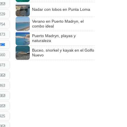
2
Nadar con lobos en Punta Loma
229
Verano en Puerto Madryn, el
754
combo ideal
473
Puerto Madryn, playas y
naturaleza
Buceo, snorkel y kayak en el Golfo
560
Nuevo
973
5
463
6
1
925
6