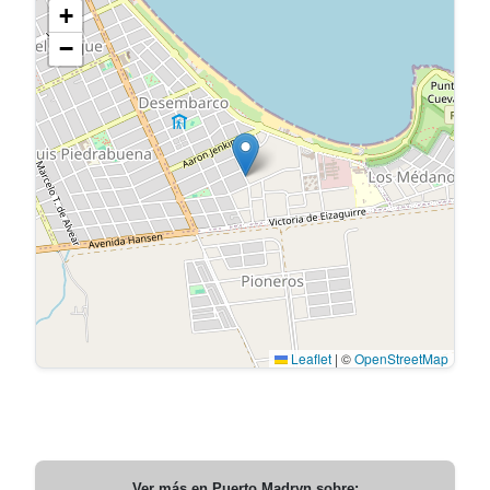
+
−
Leaflet
|
©
OpenStreetMap
Ver más en
Puerto Madryn
sobre: