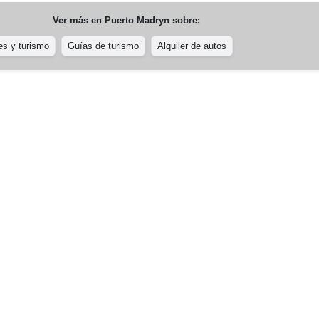
Ver más en
Puerto Madryn
sobre:
es y turismo
Guías de turismo
Alquiler de autos