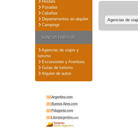
Hostels
Posadas
Cabañas
Departamentos en alquiler
Agencias de viaj
Campings
SERVICIOS TURÍSTICOS
Agencias de viajes y
turismo
Excursiones y Aventura
Guías de turismo
Alquiler de autos