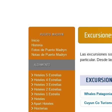
Excursione
PUERTO MADRYN
Inicio
Historia
Fotos de Puerto Madryn
Las excursiones so
Notas de Puerto Madryn
particular. Desde l
ALOJAMIENTO
Hoteles 5 Estrellas
EXCURSION
Hoteles 4 Estrellas
Hoteles 3 Estrellas
Hoteles 2 Estrellas
Whales Patagonia
Hoteles 1 Estrella
Hoteles
Cuyun Co Turism
Apart Hoteles
Hosterias