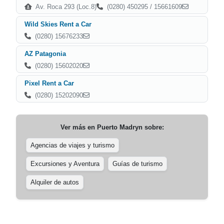
Av. Roca 293 (Loc.8)
(0280) 450295 / 15661609
Wild Skies Rent a Car
(0280) 15676233
AZ Patagonia
(0280) 15602020
Pixel Rent a Car
(0280) 15202090
Ver más en
Puerto Madryn
sobre:
Agencias de viajes y turismo
Excursiones y Aventura
Guías de turismo
Alquiler de autos