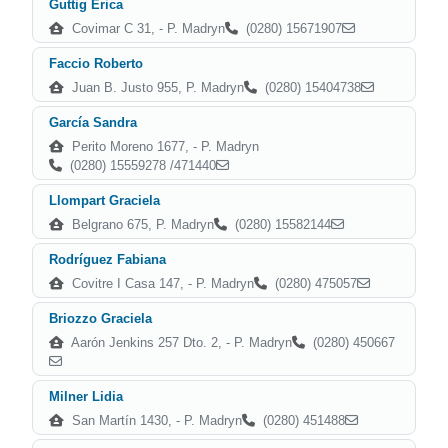
Guttig Erica
Covimar C 31, - P. Madryn
(0280) 15671907
Faccio Roberto
Juan B. Justo 955, P. Madryn
(0280) 15404738
García Sandra
Perito Moreno 1677, - P. Madryn
(0280) 15559278 /471440
Llompart Graciela
Belgrano 675, P. Madryn
(0280) 15582144
Rodríguez Fabiana
Covitre I Casa 147, - P. Madryn
(0280) 475057
Briozzo Graciela
Aarón Jenkins 257 Dto. 2, - P. Madryn
(0280) 450667
Milner Lidia
San Martín 1430, - P. Madryn
(0280) 451488