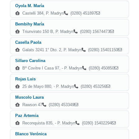
Oyola M. María
Castelli 384, P. Madryn
(0280) 451897
Bembihy María
Triunvirato 150 B, P. Madryn
(0280) 15674473
Casella Paola
Galats 3241 1° Dto. 2, P. Madryn
(0280) 15401150
Sillaro Carolina
Bº Covitre I Casa 97, - P. Madryn
(0280) 450850
Rojas Luis
25 de Mayo 880, - P. Madryn
(0280) 453256
Muscolo Laura
Rawson 47
(0280) 453349
Paz Artemia
Reconquista 835, - P. Madryn
(0280) 15402294
Blanco Verónica