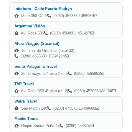
Interturis - Osde Puerto Madryn
Mitre 358 Of. A
(0280) 452885 / 455969
Argentina Visión
Av. Roca 536
(0280) 456888 / 451427
Alora Viaggio (Sucursal)
Terminal de Omnibus (local 33)
(0280) 456563 / 15694214
Sentir Patagonia Travel
25 de mayo 364 piso 1 of 5
(0280) 4565853
TAP Travel
Av. Roca 353 4º piso (of. 2)
(0280) 457095/451164
Waira Travel
San Martin 140
(0280) 475675/15409666
Manke Tours
Roque Saenz Peña 47
(0280) 453875