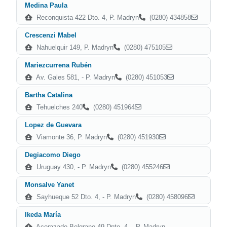
Medina Paula
Reconquista 422 Dto. 4, P. Madryn
(0280) 434858
Crescenzi Mabel
Nahuelquir 149, P. Madryn
(0280) 475105
Mariezcurrena Rubén
Av. Gales 581, - P. Madryn
(0280) 451053
Bartha Catalina
Tehuelches 240
(0280) 451964
Lopez de Guevara
Viamonte 36, P. Madryn
(0280) 451930
Degiacomo Diego
Uruguay 430, - P. Madryn
(0280) 455246
Monsalve Yanet
Sayhueque 52 Dto. 4, - P. Madryn
(0280) 458096
Ikeda María
Acorazado Belgrano 49 Dpto. 4, - P. Madryn