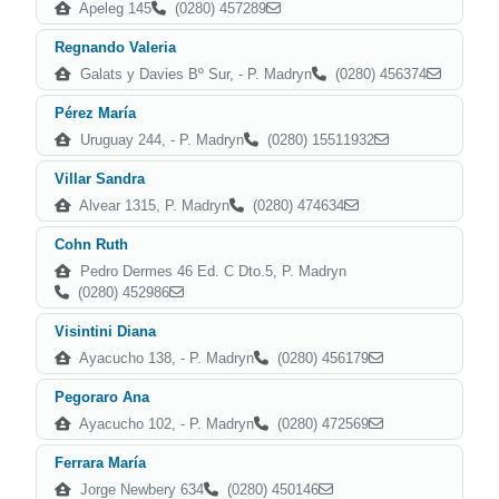
Apeleg 145
(0280) 457289
Regnando Valeria
Galats y Davies Bº Sur, - P. Madryn
(0280) 456374
Pérez María
Uruguay 244, - P. Madryn
(0280) 15511932
Villar Sandra
Alvear 1315, P. Madryn
(0280) 474634
Cohn Ruth
Pedro Dermes 46 Ed. C Dto.5, P. Madryn
(0280) 452986
Visintini Diana
Ayacucho 138, - P. Madryn
(0280) 456179
Pegoraro Ana
Ayacucho 102, - P. Madryn
(0280) 472569
Ferrara María
Jorge Newbery 634
(0280) 450146