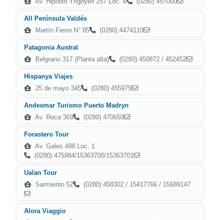
Av. Hipólito Yrigoyen 257 Loc. 4
(0280) 457000
All Península Valdés
Martín Fierro N° 85
(0280) 4474110
Patagonia Austral
Belgrano 317 (Planta alta)
(0280) 450872 / 452452
Hispanya Viajes
25 de mayo 345
(0280) 455975
Andesmar Turismo Puerto Madryn
Av. Roca 369
(0280) 470650
Forastero Tour
Av. Gales 498 Loc. 1
(0280) 475984/15363700/15363701
Ualan Tour
Sarmiento 52
(0280) 458302 / 15417766 / 15689147
Alora Viaggio