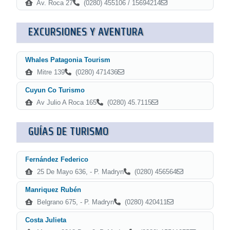
Av. Roca 27
(0280) 455106 / 15694214
EXCURSIONES Y AVENTURA
Whales Patagonia Tourism
Mitre 139
(0280) 471436
Cuyun Co Turismo
Av Julio A Roca 165
(0280) 45.7115
GUÍAS DE TURISMO
Fernández Federico
25 De Mayo 636, - P. Madryn
(0280) 456564
Manriquez Rubén
Belgrano 675, - P. Madryn
(0280) 420411
Costa Julieta