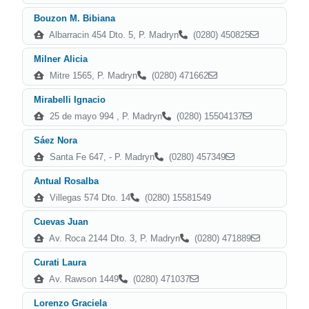
Bouzon M. Bibiana
Albarracin 454 Dto. 5, P. Madryn
(0280) 450825
Milner Alicia
Mitre 1565, P. Madryn
(0280) 471662
Mirabelli Ignacio
25 de mayo 994 , P. Madryn
(0280) 15504137
Sáez Nora
Santa Fe 647, - P. Madryn
(0280) 457349
Antual Rosalba
Villegas 574 Dto. 14
(0280) 15581549
Cuevas Juan
Av. Roca 2144 Dto. 3, P. Madryn
(0280) 471889
Curati Laura
Av. Rawson 1449
(0280) 471037
Lorenzo Graciela