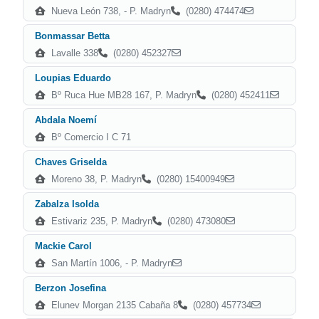
Nueva León 738, - P. Madryn
(0280) 474474
Bonmassar Betta
Lavalle 338
(0280) 452327
Loupias Eduardo
Bº Ruca Hue MB28 167, P. Madryn
(0280) 452411
Abdala Noemí
Bº Comercio I C 71
Chaves Griselda
Moreno 38, P. Madryn
(0280) 15400949
Zabalza Isolda
Estivariz 235, P. Madryn
(0280) 473080
Mackie Carol
San Martín 1006, - P. Madryn
Berzon Josefina
Elunev Morgan 2135 Cabaña 8
(0280) 457734