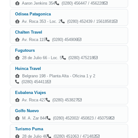
Aaron Jenkins 354
(0280) 456447 / 456228
Odisea Patagonica
Av. Roca 353 - Loc. 2
(0280) 452439 / 15618581
Chalten Travel
Av. Roca 115
(0280) 454906
Fugutours
28 de Julio 66 - Loc. 5
(0280) 475218
Huinca Travel
Belgrano 198 - Planta Alta - Oficina 1 y 2
(0280) 454411
Eubalena Viajes
Av. Roca 427
(0280) 453827
Golfo Nuevo
M. A. Zar 844
(0280) 452002/ 450823 / 450759
Turismo Puma
28 de Julio 46
(0280) 451063 / 471482