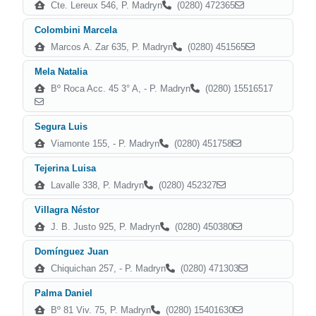
Cte. Lereux 546, P. Madryn
(0280) 472365
Colombini Marcela
Marcos A. Zar 635, P. Madryn
(0280) 451565
Mela Natalia
Bº Roca Acc. 45 3° A, - P. Madryn
(0280) 15516517
Segura Luis
Viamonte 155, - P. Madryn
(0280) 451758
Tejerina Luisa
Lavalle 338, P. Madryn
(0280) 452327
Villagra Néstor
J. B. Justo 925, P. Madryn
(0280) 450380
Domínguez Juan
Chiquichan 257, - P. Madryn
(0280) 471303
Palma Daniel
Bº 81 Viv. 75, P. Madryn
(0280) 15401630