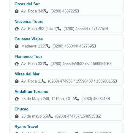
Orcas del Sur
Av. Roca 349
(0280) 458722
Nievemar Tours
Av. Roca 493 (Loc.1)
(0280) 455544 / 471775
Causana Viajes
Mathews 1325
(0280) 455044/ 452769
Flamenco Tour
Av. Roca 331
(0280) 455505/453275/ 15699540
Miras del Mar
Av. Roca 11
(0280) 474936 / 15590430 / 15590515
Andalhue Turismo
25 de Mayo 246, 1° Piso, Of. A
(0280) 452841
Chucao
25 de mayo 656
(0280) 474737/15405353
Ryans Travel