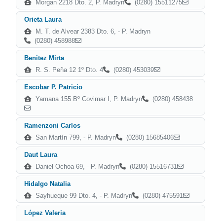
Morgan 2218 Dto. 2, P. Madryn
(0280) 15511275
Orieta Laura
M. T. de Alvear 2383 Dto. 6, - P. Madryn
(0280) 458988
Benitez Mirta
R. S. Peña 12 1º Dto. 4
(0280) 453039
Escobar P. Patricio
Yamana 155 Bº Covimar I, P. Madryn
(0280) 458438
Ramenzoni Carlos
San Martín 799, - P. Madryn
(0280) 15685406
Daut Laura
Daniel Ochoa 69, - P. Madryn
(0280) 15516731
Hidalgo Natalia
Sayhueque 99 Dto. 4, - P. Madryn
(0280) 475591
López Valeria