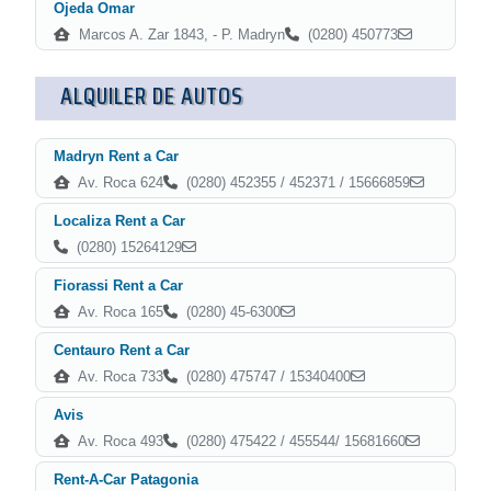
Ojeda Omar
Marcos A. Zar 1843, - P. Madryn
(0280) 450773
ALQUILER DE AUTOS
Madryn Rent a Car
Av. Roca 624
(0280) 452355 / 452371 / 15666859
Localiza Rent a Car
(0280) 15264129
Fiorassi Rent a Car
Av. Roca 165
(0280) 45-6300
Centauro Rent a Car
Av. Roca 733
(0280) 475747 / 15340400
Avis
Av. Roca 493
(0280) 475422 / 455544/ 15681660
Rent-A-Car Patagonia