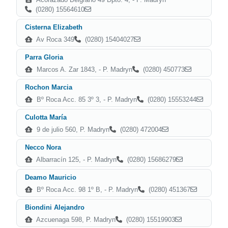
(0280) 15564610
Cisterna Elizabeth
Av Roca 349
(0280) 15404027
Parra Gloria
Marcos A. Zar 1843, - P. Madryn
(0280) 450773
Rochon Marcia
Bº Roca Acc. 85 3º 3, - P. Madryn
(0280) 15553244
Culotta María
9 de julio 560, P. Madryn
(0280) 472004
Necco Nora
Albarracín 125, - P. Madryn
(0280) 15686279
Deamo Mauricio
Bº Roca Acc. 98 1º B, - P. Madryn
(0280) 451367
Biondini Alejandro
Azcuenaga 598, P. Madryn
(0280) 15519903