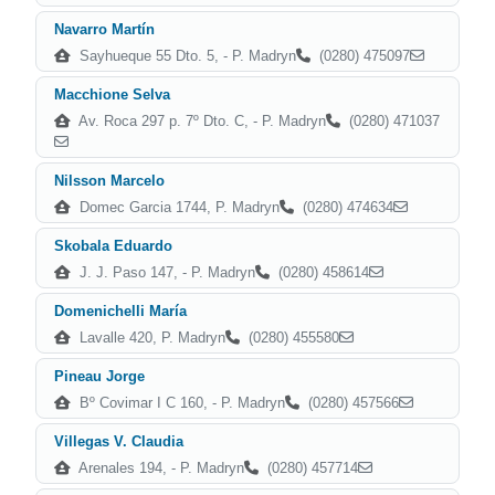
Navarro Martín
Sayhueque 55 Dto. 5, - P. Madryn
(0280) 475097
Macchione Selva
Av. Roca 297 p. 7º Dto. C, - P. Madryn
(0280) 471037
Nilsson Marcelo
Domec Garcia 1744, P. Madryn
(0280) 474634
Skobala Eduardo
J. J. Paso 147, - P. Madryn
(0280) 458614
Domenichelli María
Lavalle 420, P. Madryn
(0280) 455580
Pineau Jorge
Bº Covimar I C 160, - P. Madryn
(0280) 457566
Villegas V. Claudia
Arenales 194, - P. Madryn
(0280) 457714