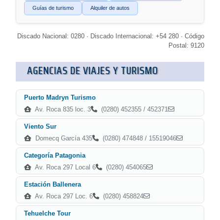
Guías de turismo
Alquiler de autos
Discado Nacional: 0280 · Discado Internacional: +54 280 · Código
Postal: 9120
AGENCIAS DE VIAJES Y TURISMO
Puerto Madryn Turismo
Av. Roca 835 loc. 3
(0280) 452355 / 452371
Viento Sur
Domecq García 435
(0280) 474848 / 15519046
Categoría Patagonia
Av. Roca 297 Local 6
(0280) 454065
Estación Ballenera
Av. Roca 297 Loc. 6
(0280) 458824
Tehuelche Tour