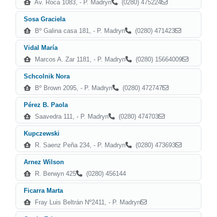
Av. Roca 1083, - P. Madryn
(0280) 475224
Sosa Graciela
Bº Galina casa 181, - P. Madryn
(0280) 471423
Vidal María
Marcos A. Zar 1181, - P. Madryn
(0280) 15664009
Schcolnik Nora
Bº Brown 2095, - P. Madryn
(0280) 472747
Pérez B. Paola
Saavedra 111, - P. Madryn
(0280) 474703
Kupczewski
R. Saenz Peña 234, - P. Madryn
(0280) 473693
Arnez Wilson
R. Berwyn 425
(0280) 456144
Ficarra Marta
Fray Luis Beltrán Nº2411, - P. Madryn