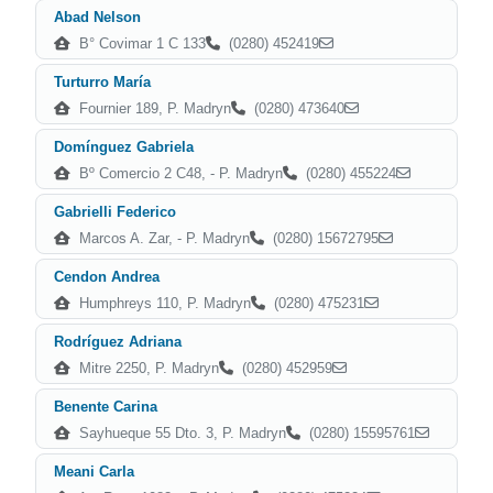
Abad Nelson
B° Covimar 1 C 133
(0280) 452419
Turturro María
Fournier 189, P. Madryn
(0280) 473640
Domínguez Gabriela
Bº Comercio 2 C48, - P. Madryn
(0280) 455224
Gabrielli Federico
Marcos A. Zar, - P. Madryn
(0280) 15672795
Cendon Andrea
Humphreys 110, P. Madryn
(0280) 475231
Rodríguez Adriana
Mitre 2250, P. Madryn
(0280) 452959
Benente Carina
Sayhueque 55 Dto. 3, P. Madryn
(0280) 15595761
Meani Carla