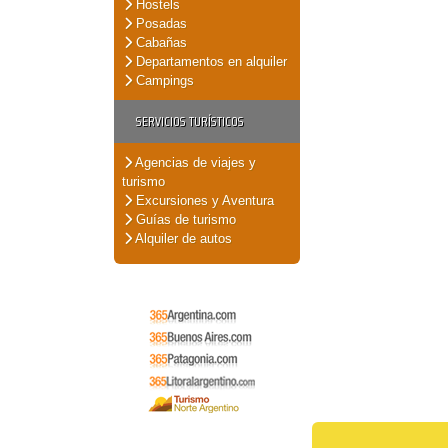
Hostels
Posadas
Cabañas
Departamentos en alquiler
Campings
SERVICIOS TURÍSTICOS
Agencias de viajes y
turismo
Excursiones y Aventura
Guías de turismo
Alquiler de autos