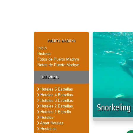
PUERTO MADRYN
Inicio
Historia
Fotos de Puerto Madryn
Notas de Puerto Madryn
ALOJAMIENTO
Hoteles 5 Estrellas
Hoteles 4 Estrellas
Hoteles 3 Estrellas
Snorkeling
Hoteles 2 Estrellas
Hoteles 1 Estrella
Hoteles
Apart Hoteles
Hosterias