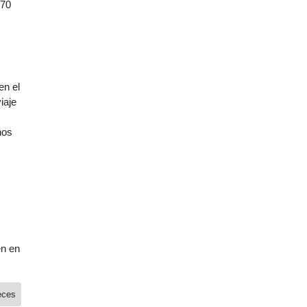
 70
en el
iaje
nos
én en
eces