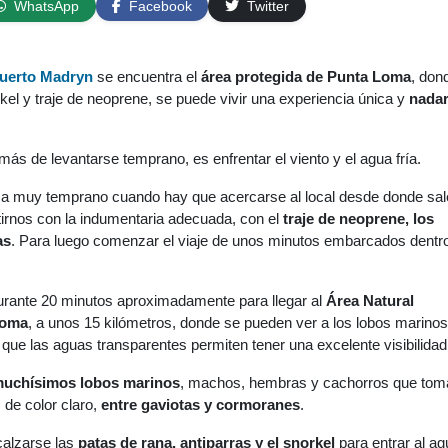
WhatsApp
Facebook
Twitter
uerto Madryn
se encuentra el
área protegida de Punta Loma
, don
el y traje de neoprene, se puede vivir una experiencia única y
nadar
más de levantarse temprano, es enfrentar el viento y el agua fría.
a muy temprano cuando hay que acercarse al local desde donde sal
tirnos con la indumentaria adecuada, con el
traje de neoprene, los
as
. Para luego comenzar el viaje de unos minutos embarcados dentro
rante 20 minutos aproximadamente para llegar al
Área Natural
Loma
, a unos 15 kilómetros, donde se pueden ver a los lobos marinos
 que las aguas transparentes permiten tener una excelente visibilidad
uchísimos lobos marinos
, machos, hembras y cachorros que tom
 de color claro,
entre gaviotas y cormoranes
.
alzarse las
patas de rana, antiparras y el snorkel
para entrar al ag