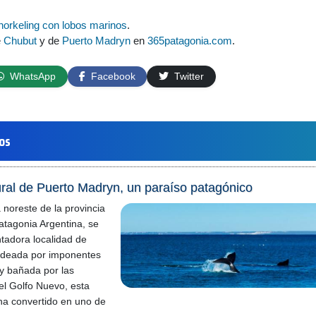
norkeling con lobos marinos
.
e
Chubut
y de
Puerto Madryn
en
365patagonia.com
.
WhatsApp
Facebook
Twitter
los
ural de Puerto Madryn, un paraíso patagónico
 noreste de la provincia
atagonia Argentina, se
tadora localidad de
odeada por imponentes
 y bañada por las
del Golfo Nuevo, esta
ha convertido en uno de