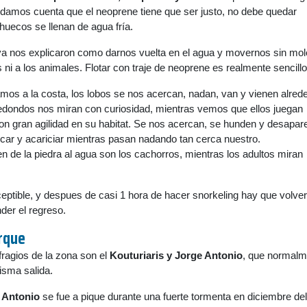
damos cuenta que el neoprene tiene que ser justo, no debe quedar
huecos se llenan de agua fría.
 ya nos explicaron como darnos vuelta en el agua y movernos sin mol
ni a los animales. Flotar con traje de neoprene es realmente sencillo
os a la costa, los lobos se nos acercan, nadan, van y vienen alred
redondos nos miran con curiosidad, mientras vemos que ellos juegan
on gran agilidad en su habitat. Se nos acercan, se hunden y desapar
car y acariciar mientras pasan nadando tan cerca nuestro.
n de la piedra al agua son los cachorros, mientras los adultos miran
eptible, y despues de casi 1 hora de hacer snorkeling hay que volver
der el regreso.
arque
fragios de la zona son el
Kouturiaris y Jorge Antonio
, que normalm
isma salida.
 Antonio
se fue a pique durante una fuerte tormenta en diciembre de