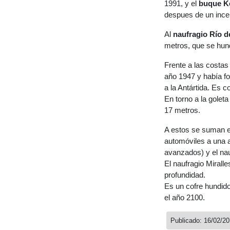
1991, y el
buque Ko
despues de un ince
Al
naufragio Río d
metros, que se hun
Frente a las costa
año 1947 y había fo
a la Antártida. Es 
En torno a la goleta
17 metros.
A estos se suman 
automóviles a una a
avanzados) y el nau
El naufragio Mirall
profundidad.
Es un cofre hundido
el año 2100.
Publicado: 16/02/2