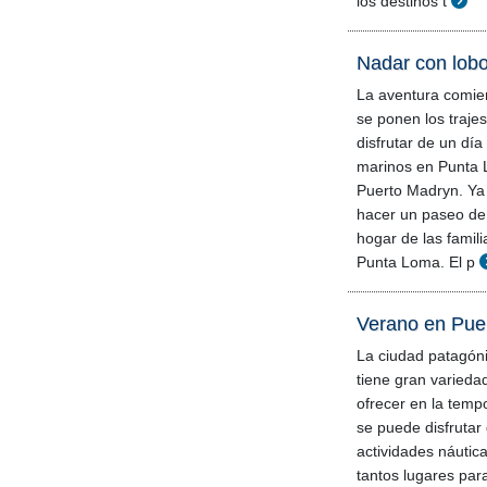
los destinos t
Nadar con lob
La aventura comien
se ponen los traje
disfrutar de un día
marinos en Punta 
Puerto Madryn. Ya 
hacer un paseo de
hogar de las famil
Punta Loma. El p
Verano en Puer
La ciudad patagón
tiene gran varieda
ofrecer en la tem
se puede disfrutar 
actividades náutica
tantos lugares par