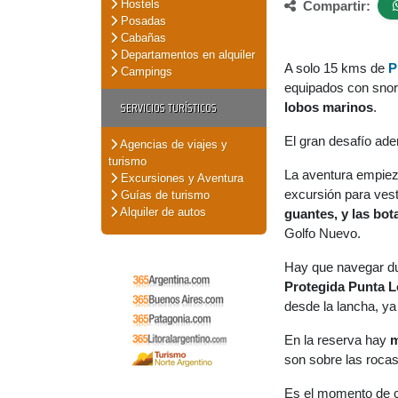
Hostels
Compartir:
Posadas
Cabañas
Departamentos en alquiler
A solo 15 kms de
P
Campings
equipados con snork
SERVICIOS TURÍSTICOS
lobos marinos
.
El gran desafío ade
Agencias de viajes y
turismo
La aventura empiez
Excursiones y Aventura
excursión para ves
Guías de turismo
Alquiler de autos
guantes, y las bot
Golfo Nuevo.
Hay que navegar du
Protegida Punta 
desde la lancha, ya
En la reserva hay
m
son sobre las rocas
Es el momento de c