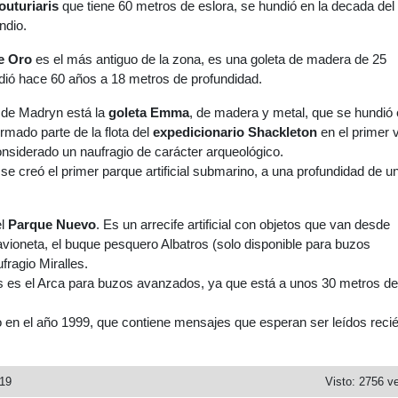
uturiaris
que tiene 60 metros de eslora, se hundió en la decada del
ndio.
e Oro
es el más antiguo de la zona, es una goleta de madera de 25
dió hace 60 años a 18 metros de profundidad.
s de Madryn está la
goleta Emma
, de madera y metal, que se hundió 
rmado parte de la flota del
expedicionario Shackleton
en el primer v
considerado un naufragio de carácter arqueológico.
 se creó el primer parque artificial submarino, a una profundidad de u
el
Parque Nuevo
. Es un arrecife artificial con objetos que van desde
vioneta, el buque pesquero Albatros (solo disponible para buzos
fragio Miralles.
es es el Arca para buzos avanzados, ya que está a unos 30 metros de
 en el año 1999, que contiene mensajes que esperan ser leídos reci
019
Visto: 2756 v