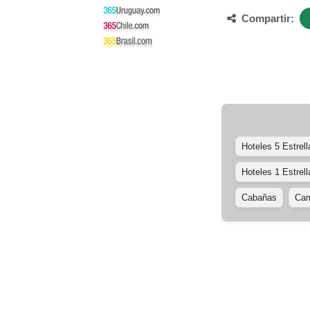
Compartir:
Hoteles 5 Estrell
Hoteles 1 Estrell
Cabañas
Cam