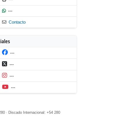
---
Contacto
iales
---
---
---
---
80 · Discado Internacional: +54 280