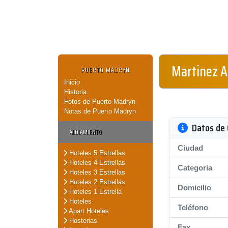
Martinez A
PUERTO MADRYN
Inicio
Historia
Fotos de Puerto Madryn
Notas de Puerto Madryn
Datos de 
ALOJAMIENTO
Ciudad
Hoteles 5 Estrellas
Hoteles 4 Estrellas
Categoria
Hoteles 3 Estrellas
Hoteles 2 Estrellas
Domicilio
Hoteles 1 Estrella
Hoteles
Teléfono
Apart Hoteles
Hosterias
Fax