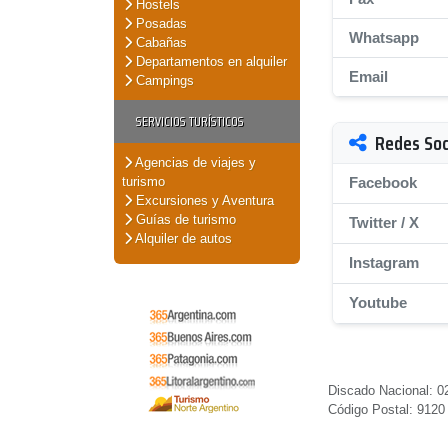
Hostels
Posadas
Whatsapp
Cabañas
Departamentos en alquiler
Email
Campings
SERVICIOS TURÍSTICOS
Redes Soc
Agencias de viajes y
turismo
Facebook
Excursiones y Aventura
Guías de turismo
Twitter / X
Alquiler de autos
Instagram
Youtube
Discado Nacional: 02
Código Postal: 9120