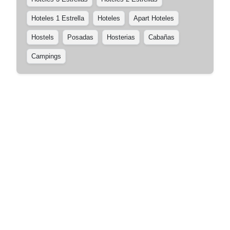
Hoteles 1 Estrella
Hoteles
Apart Hoteles
Hostels
Posadas
Hosterias
Cabañas
Campings