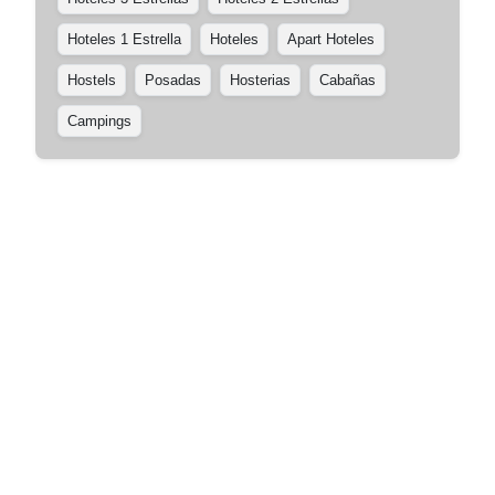
Hoteles 1 Estrella
Hoteles
Apart Hoteles
Hostels
Posadas
Hosterias
Cabañas
Campings