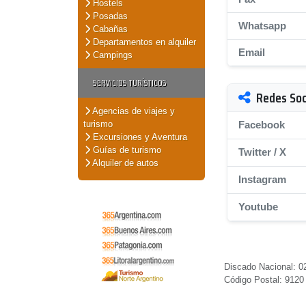
Hostels
Posadas
Whatsapp
Cabañas
Departamentos en alquiler
Email
Campings
SERVICIOS TURÍSTICOS
Redes Soc
Agencias de viajes y
turismo
Facebook
Excursiones y Aventura
Guías de turismo
Twitter / X
Alquiler de autos
Instagram
Youtube
Discado Nacional: 02
Código Postal: 9120