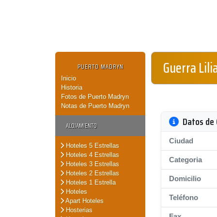
Guerra Lili
PUERTO MADRYN
Inicio
Historia
Fotos de Puerto Madryn
Notas de Puerto Madryn
Datos de 
ALOJAMIENTO
Ciudad
Hoteles 5 Estrellas
Hoteles 4 Estrellas
Categoria
Hoteles 3 Estrellas
Hoteles 2 Estrellas
Domicilio
Hoteles 1 Estrella
Hoteles
Teléfono
Apart Hoteles
Hosterias
Fax