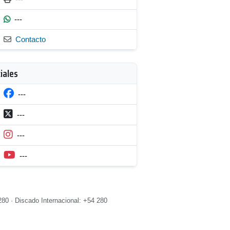
---
Contacto
iales
---
---
---
---
80 · Discado Internacional: +54 280