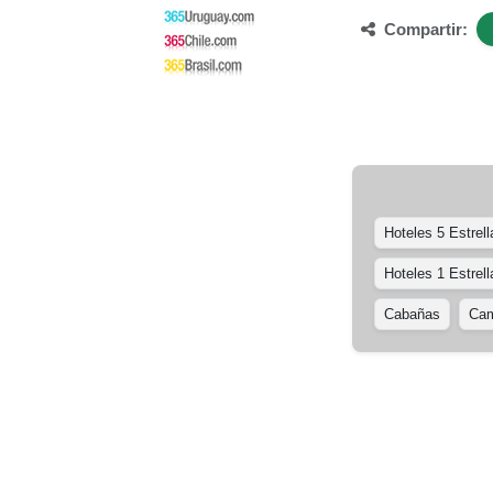
Compartir:
Hoteles 5 Estrell
Hoteles 1 Estrell
Cabañas
Cam