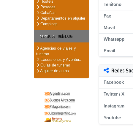
Hostels
Teléfono
Posadas
Cabañas
Fax
Departamentos en alquiler
Campings
Movil
SERVICIOS TURÍSTICOS
Whatsapp
Agencias de viajes y
Email
turismo
Excursiones y Aventura
Guías de turismo
Redes Soc
Alquiler de autos
Facebook
Twitter / X
Instagram
Youtube