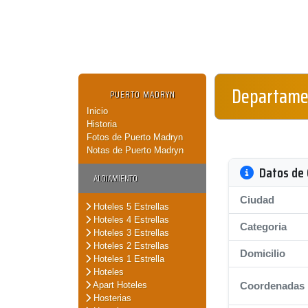
Departame
PUERTO MADRYN
Inicio
Historia
Fotos de Puerto Madryn
Notas de Puerto Madryn
Datos de 
ALOJAMIENTO
Ciudad
Hoteles 5 Estrellas
Hoteles 4 Estrellas
Categoria
Hoteles 3 Estrellas
Hoteles 2 Estrellas
Domicilio
Hoteles 1 Estrella
Hoteles
Apart Hoteles
Coordenadas
Hosterias