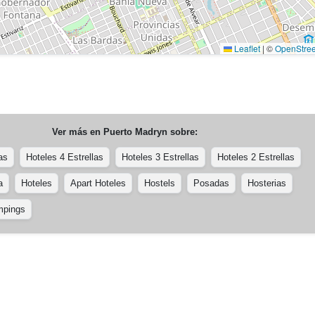
Leaflet
|
©
OpenStre
Ver más en
Puerto Madryn
sobre:
as
Hoteles 4 Estrellas
Hoteles 3 Estrellas
Hoteles 2 Estrellas
a
Hoteles
Apart Hoteles
Hostels
Posadas
Hosterias
pings