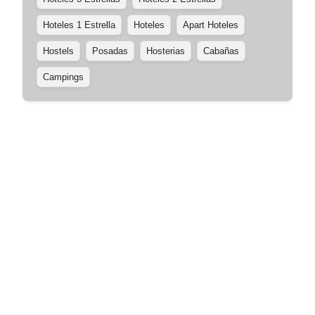
Hoteles 1 Estrella
Hoteles
Apart Hoteles
Hostels
Posadas
Hosterias
Cabañas
Campings