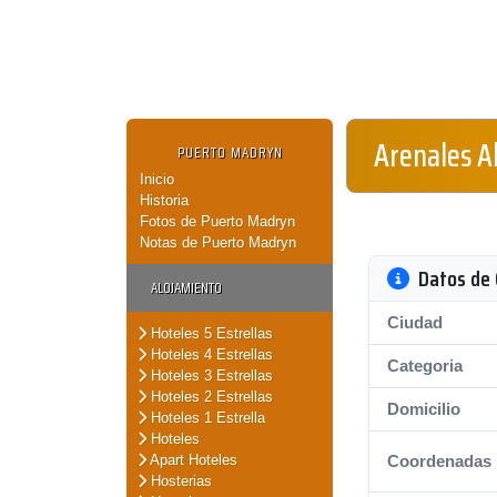
Arenales A
PUERTO MADRYN
Inicio
Historia
Fotos de Puerto Madryn
Notas de Puerto Madryn
Datos de 
ALOJAMIENTO
Ciudad
Hoteles 5 Estrellas
Hoteles 4 Estrellas
Categoria
Hoteles 3 Estrellas
Hoteles 2 Estrellas
Domicilio
Hoteles 1 Estrella
Hoteles
Apart Hoteles
Coordenadas
Hosterias