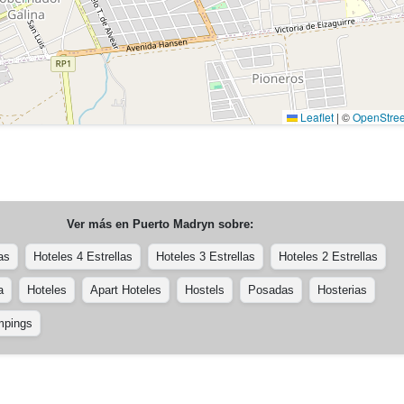
Leaflet
|
©
OpenStre
Ver más en
Puerto Madryn
sobre:
as
Hoteles 4 Estrellas
Hoteles 3 Estrellas
Hoteles 2 Estrellas
a
Hoteles
Apart Hoteles
Hostels
Posadas
Hosterias
pings