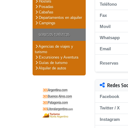
Hostels
Teléfono
Posadas
Cabañas
Fax
Departamentos en alquiler
Campings
Movil
SERVICIOS TURÍSTICOS
Whatsapp
Agencias de viajes y
Email
turismo
Excursiones y Aventura
Guías de turismo
Reservas
Alquiler de autos
Redes Soc
Facebook
Twitter / X
Instagram