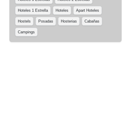
Hoteles 1 Estrella
Hoteles
Apart Hoteles
Hostels
Posadas
Hosterias
Cabañas
Campings