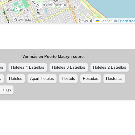
Leaflet
|
©
OpenStre
Ver más en
Puerto Madryn
sobre:
as
Hoteles 4 Estrellas
Hoteles 3 Estrellas
Hoteles 2 Estrellas
a
Hoteles
Apart Hoteles
Hostels
Posadas
Hosterias
pings