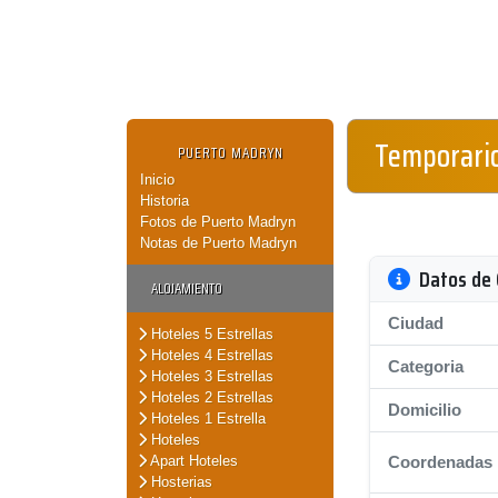
Temporari
PUERTO MADRYN
Inicio
Historia
Fotos de Puerto Madryn
Notas de Puerto Madryn
Datos de 
ALOJAMIENTO
Ciudad
Hoteles 5 Estrellas
Hoteles 4 Estrellas
Categoria
Hoteles 3 Estrellas
Hoteles 2 Estrellas
Domicilio
Hoteles 1 Estrella
Hoteles
Apart Hoteles
Coordenadas
Hosterias