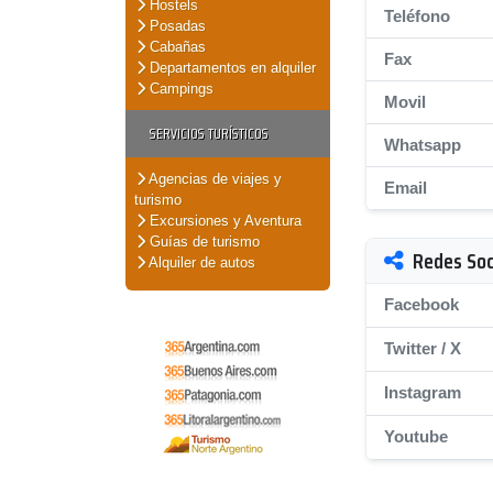
Hostels
Teléfono
Posadas
Cabañas
Fax
Departamentos en alquiler
Campings
Movil
SERVICIOS TURÍSTICOS
Whatsapp
Agencias de viajes y
Email
turismo
Excursiones y Aventura
Guías de turismo
Redes Soc
Alquiler de autos
Facebook
Twitter / X
Instagram
Youtube