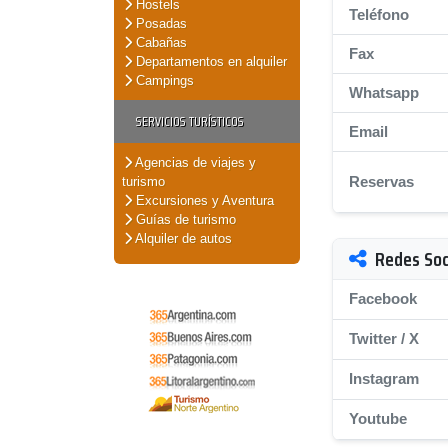
Hostels
Teléfono
Posadas
Cabañas
Fax
Departamentos en alquiler
Campings
Whatsapp
SERVICIOS TURÍSTICOS
Email
Agencias de viajes y
Reservas
turismo
Excursiones y Aventura
Guías de turismo
Alquiler de autos
Redes Soc
Facebook
Twitter / X
Instagram
Youtube