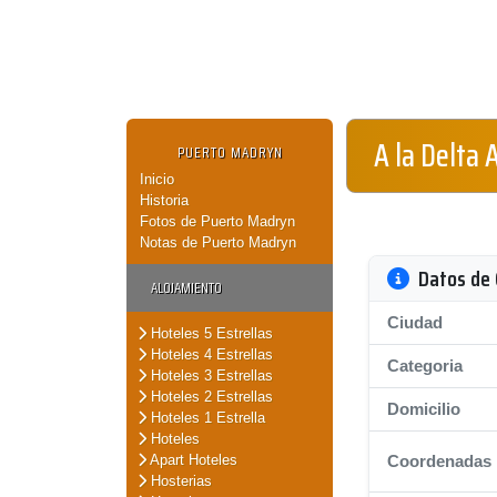
A la Delta 
PUERTO MADRYN
Inicio
Historia
Fotos de Puerto Madryn
Notas de Puerto Madryn
Datos de 
ALOJAMIENTO
Ciudad
Hoteles 5 Estrellas
Hoteles 4 Estrellas
Categoria
Hoteles 3 Estrellas
Hoteles 2 Estrellas
Domicilio
Hoteles 1 Estrella
Hoteles
Apart Hoteles
Coordenadas
Hosterias