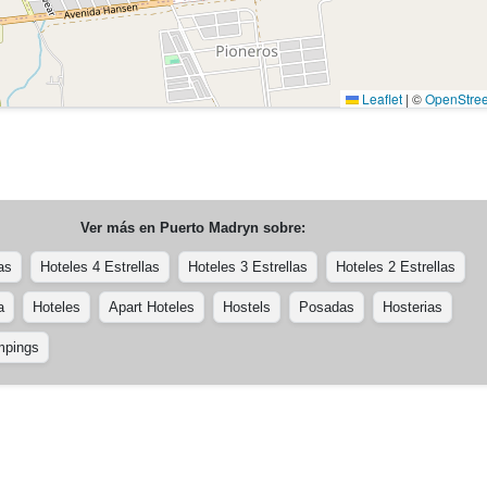
Leaflet
|
©
OpenStre
Ver más en
Puerto Madryn
sobre:
as
Hoteles 4 Estrellas
Hoteles 3 Estrellas
Hoteles 2 Estrellas
a
Hoteles
Apart Hoteles
Hostels
Posadas
Hosterias
pings