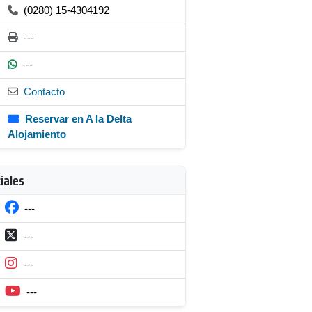
(0280) 15-4304192
---
---
Contacto
Reservar en A la Delta
Alojamiento
iales
---
---
---
---