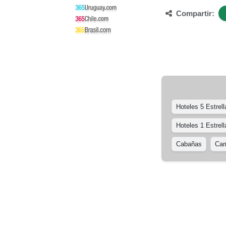
Compartir:
Hoteles 5 Estrell
Hoteles 1 Estrell
Cabañas
Cam