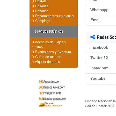
Hostels
Posadas
Whatsapp
Cabañas
Departamentos en alquiler
Email
Campings
SERVICIOS TURÍSTICOS
Redes Soc
Agencias de viajes y
turismo
Facebook
Excursiones y Aventura
Guías de turismo
Twitter / X
Alquiler de autos
Instagram
Youtube
Discado Nacional: 02
Código Postal: 9120