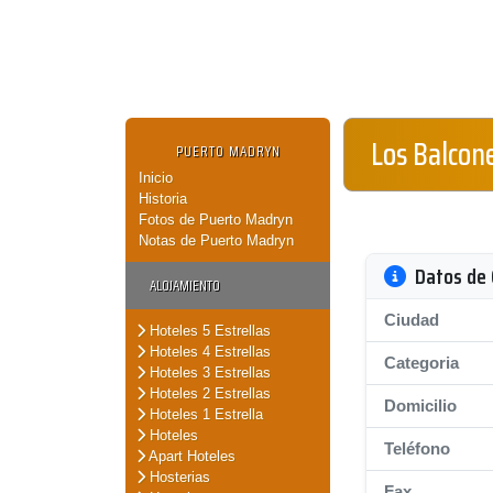
Los Balcon
PUERTO MADRYN
Inicio
Historia
Fotos de Puerto Madryn
Notas de Puerto Madryn
Datos de 
ALOJAMIENTO
Ciudad
Hoteles 5 Estrellas
Hoteles 4 Estrellas
Categoria
Hoteles 3 Estrellas
Hoteles 2 Estrellas
Domicilio
Hoteles 1 Estrella
Hoteles
Teléfono
Apart Hoteles
Hosterias
Fax