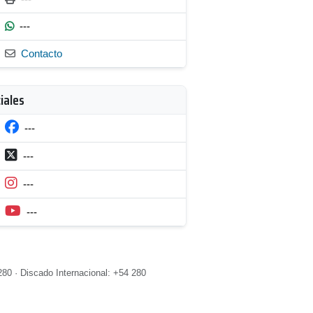
---
Contacto
iales
---
---
---
---
80 · Discado Internacional: +54 280