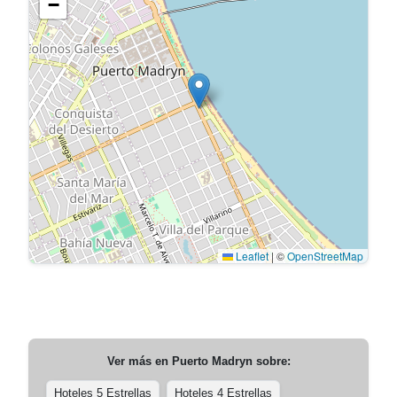
−
Leaflet
|
©
OpenStreetMap
Ver más en
Puerto Madryn
sobre:
Hoteles 5 Estrellas
Hoteles 4 Estrellas