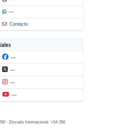
---
Contacto
iales
---
---
---
---
80 · Discado Internacional: +54 280