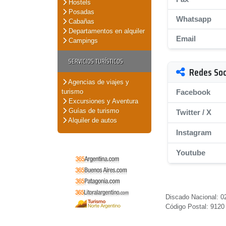
Hostels
Posadas
Whatsapp
Cabañas
Departamentos en alquiler
Email
Campings
SERVICIOS TURÍSTICOS
Redes Soc
Agencias de viajes y
turismo
Facebook
Excursiones y Aventura
Guías de turismo
Twitter / X
Alquiler de autos
Instagram
Youtube
Discado Nacional: 02
Código Postal: 9120