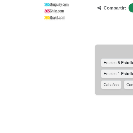
Compartir:
Hoteles 5 Estrell
Hoteles 1 Estrell
Cabañas
Cam