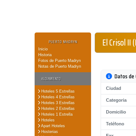
El Crisol II 
PUERTO MADRYN
Inicio
Historia
Fotos de Puerto Madryn
Notas de Puerto Madryn
Datos de 
ALOJAMIENTO
Ciudad
Hoteles 5 Estrellas
Hoteles 4 Estrellas
Categoria
Hoteles 3 Estrellas
Hoteles 2 Estrellas
Domicilio
Hoteles 1 Estrella
Hoteles
Teléfono
Apart Hoteles
Hosterias
Fax