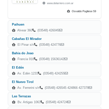
www.delarriero.com.ar
Osvaldo Pugliese 59
Paihuen
Alvear 360
(03548) 426045
Cabañas El Mirador
El Pinar s/n
(03548) 424776
Bahia do Joao
Francia 918
(03548) 15636142
El Edén
Av. Edén 1233
(03548) 424255
El Nuevo Tirol
Av. Ferrerini s/n
(03548) 426545 424866 427378
Las Terrazas
Bv. Artigas 1063
(03548) 424724