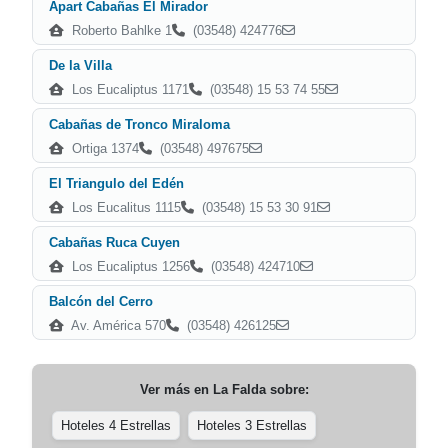
Apart Cabañas El Mirador
Roberto Bahlke 1
(03548) 424776
De la Villa
Los Eucaliptus 1171
(03548) 15 53 74 55
Cabañas de Tronco Miraloma
Ortiga 1374
(03548) 497675
El Triangulo del Edén
Los Eucalitus 1115
(03548) 15 53 30 91
Cabañas Ruca Cuyen
Los Eucaliptus 1256
(03548) 424710
Balcón del Cerro
Av. América 570
(03548) 426125
Ver más en
La Falda
sobre:
Hoteles 4 Estrellas
Hoteles 3 Estrellas