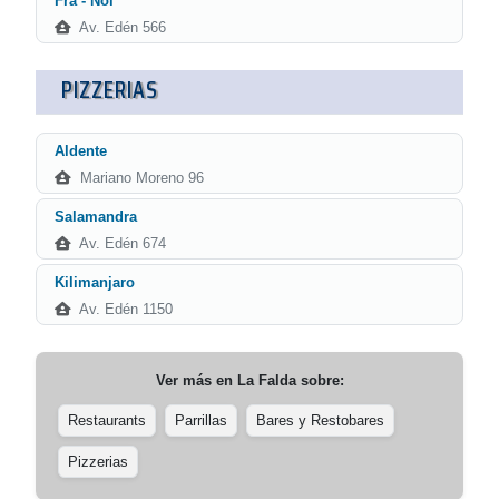
Fra - Noi
Av. Edén 566
PIZZERIAS
Aldente
Mariano Moreno 96
Salamandra
Av. Edén 674
Kilimanjaro
Av. Edén 1150
Ver más en
La Falda
sobre:
Restaurants
Parrillas
Bares y Restobares
Pizzerias