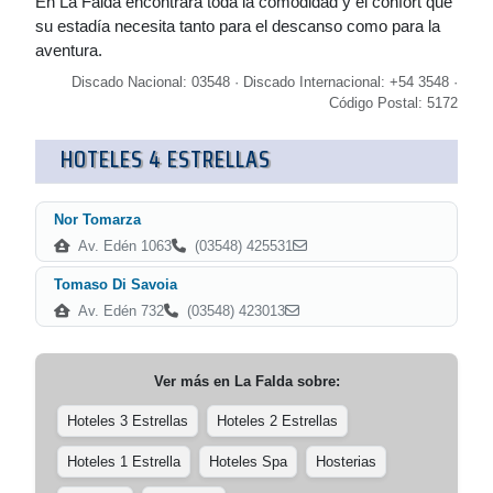
En La Falda encontrará toda la comodidad y el confort que
su estadía necesita tanto para el descanso como para la
aventura.
Discado Nacional: 03548 · Discado Internacional: +54 3548 ·
Código Postal: 5172
HOTELES 4 ESTRELLAS
Nor Tomarza
Av. Edén 1063
(03548) 425531
Tomaso Di Savoia
Av. Edén 732
(03548) 423013
Ver más en
La Falda
sobre:
Hoteles 3 Estrellas
Hoteles 2 Estrellas
Hoteles 1 Estrella
Hoteles Spa
Hosterias