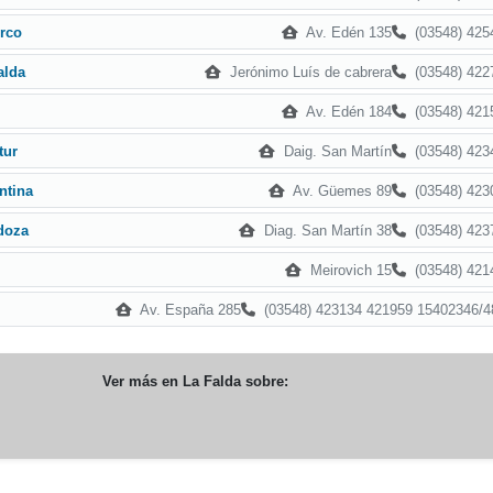
Av. Edén 135
(03548) 425
orco
Jerónimo Luís de cabrera
(03548) 422
alda
Av. Edén 184
(03548) 421
Daig. San Martín
(03548) 423
tur
Av. Güemes 89
(03548) 423
ntina
Diag. San Martín 38
(03548) 423
doza
Meirovich 15
(03548) 421
Av. España 285
(03548) 423134 421959 15402346/4
Ver más en
La Falda
sobre: