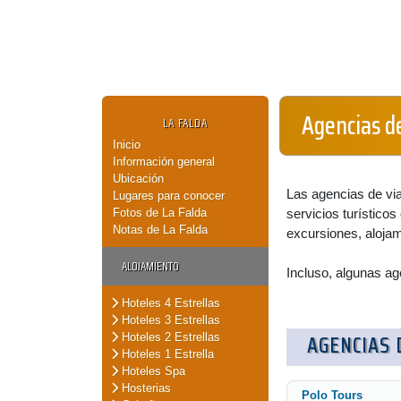
Agencias de
LA FALDA
Inicio
Información general
Ubicación
Las agencias de via
Lugares para conocer
Fotos de La Falda
servicios turísticos 
Notas de La Falda
excursiones, alojami
ALOJAMIENTO
Incluso, algunas ag
Hoteles 4 Estrellas
Hoteles 3 Estrellas
AGENCIAS 
Hoteles 2 Estrellas
Hoteles 1 Estrella
Hoteles Spa
Hosterias
Polo Tours