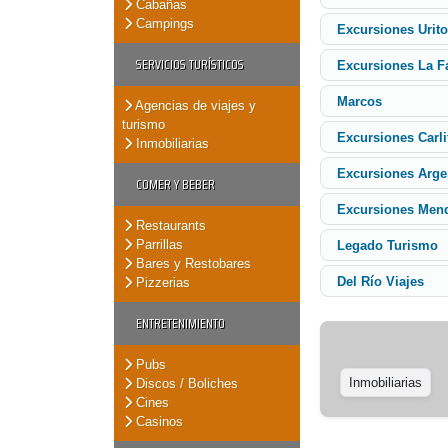
Cabañas
Campings
Excursiones Urit
SERVICIOS TURÍSTICOS
Excursiones La F
Marcos
Agencias de viajes y
turismo
Excursiones Carli
Inmobiliarias
Excursiones Arge
COMER Y BEBER
Excursiones Men
Restaurants
Parrillas
Legado Turismo
Bares y Restobares
Del Río Viajes
Pizzerias
ENTRETENIMIENTO
Pubs
Inmobiliarias
Discos / Boliches
Cines
Casinos