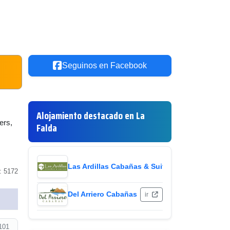
Seguinos en Facebook
Alojamiento destacado en La
ers,
Falda
Las Ardillas Cabañas & Suites
ir
: 5172
Del Arriero Cabañas
ir
101