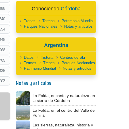
Conociendo
Córdoba
498
740
Trenes
Termas
Patrimonio Mundial
Parques Nacionales
Notas y artículos
554
448
Argentina
068
Datos
Historia
Centros de Ski
705
Termas
Trenes
Parques Nacionales
Patrimonio Mundial
Notas y artículos
435
Notas y artículos
8
La Falda, encanto y naturaleza en
la sierra de Córdoba
La Falda, en el centro del Valle de
Punilla
Las sierras, naturaleza, historia y