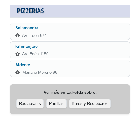
PIZZERIAS
Salamandra
Av. Edén 674
Kilimanjaro
Av. Edén 1150
Aldente
Mariano Moreno 96
Ver más en
La Falda
sobre:
Restaurants
Parrillas
Bares y Restobares