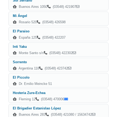
Sol Serrano
Buenos Aires 1050
(03548) 421907
Mi Ángel
Rosario 520
(03548) 426598
El Paraiso
España 125
(03548) 422207
Inti Yaku
Monte Santo s/n
(03548) 422302
Sorrento
Argentina 118
(03548) 423742
El Piccolo
Dr. Emilio Meincke 51
Hosteria Zure-Echea
Fleming 12
(03548) 470006
El Brigadier Estanislao López
Buenos Aires 283
(03548) 421080 / 15634742