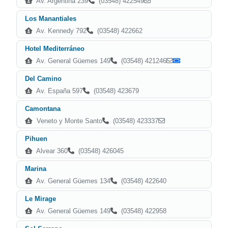
Av. Argentina 239
(03548) 422549
Los Manantiales
Av. Kennedy 792
(03548) 422662
Hotel Mediterráneo
Av. General Güemes 149
(03548) 421246
Del Camino
Av. España 597
(03548) 423679
Camontana
Veneto y Monte Santo
(03548) 423337
Pihuen
Alvear 360
(03548) 426045
Marina
Av. General Güemes 134
(03548) 422640
Le Mirage
Av. General Güemes 149
(03548) 422958