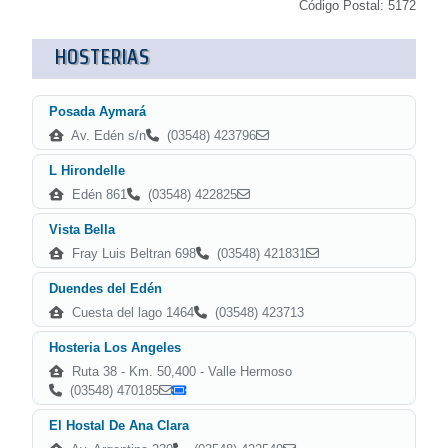
Código Postal: 5172
HOSTERIAS
Posada Aymará
Av. Edén s/n
(03548) 423796
L Hirondelle
Edén 861
(03548) 422825
Vista Bella
Fray Luis Beltran 698
(03548) 421831
Duendes del Edén
Cuesta del lago 1464
(03548) 423713
Hosteria Los Angeles
Ruta 38 - Km. 50,400 - Valle Hermoso
(03548) 470185
El Hostal De Ana Clara