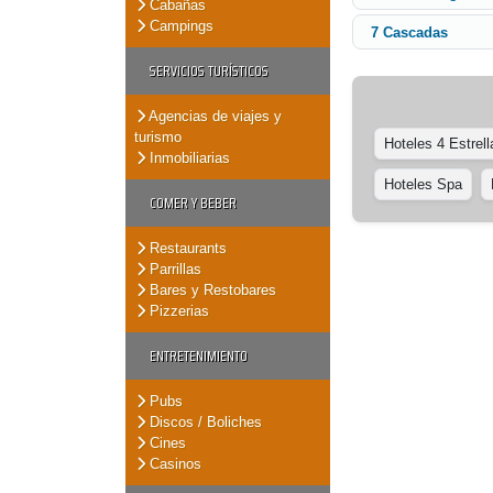
Cabañas
Campings
7 Cascadas
SERVICIOS TURÍSTICOS
Agencias de viajes y
turismo
Hoteles 4 Estrell
Inmobiliarias
Hoteles Spa
COMER Y BEBER
Restaurants
Parrillas
Bares y Restobares
Pizzerias
ENTRETENIMIENTO
Pubs
Discos / Boliches
Cines
Casinos