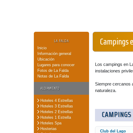
Campings e
LA FALDA
Inicio
Información general
Ubicación
Los campings en La
Lugares para conocer
Fotos de La Falda
instalaciones privil
Notas de La Falda
Siempre cercanos a 
ALOJAMIENTO
naturaleza.
Hoteles 4 Estrellas
Hoteles 3 Estrellas
CAMPINGS
Hoteles 2 Estrellas
Hoteles 1 Estrella
Hoteles Spa
Hosterias
Club del Lago