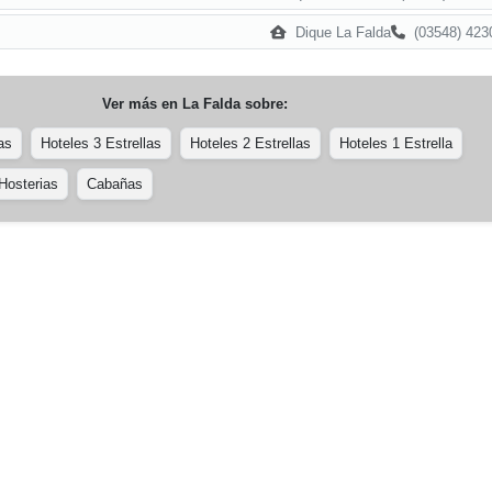
Dique La Falda
(03548) 423
Ver más en
La Falda
sobre:
as
Hoteles 3 Estrellas
Hoteles 2 Estrellas
Hoteles 1 Estrella
Hosterias
Cabañas