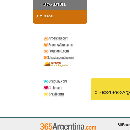
INFORMACIÓN ÚTIL
Museos
:: Recorriendo Arg
365ar