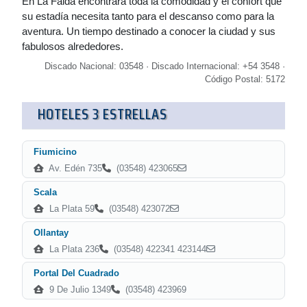
En La Falda encontrará toda la comodidad y el confort que
su estadía necesita tanto para el descanso como para la
aventura. Un tiempo destinado a conocer la ciudad y sus
fabulosos alrededores.
Discado Nacional: 03548 · Discado Internacional: +54 3548 ·
Código Postal: 5172
HOTELES 3 ESTRELLAS
Fiumicino
Av. Edén 735
(03548) 423065
Scala
La Plata 59
(03548) 423072
Ollantay
La Plata 236
(03548) 422341 423144
Portal Del Cuadrado
9 De Julio 1349
(03548) 423969