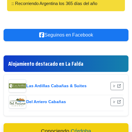
:: Recorriendo Argentina los 365 días del año
Seguinos en Facebook
Alojamiento destacado en La Falda
Las Ardillas Cabañas & Suites
ir
Del Arriero Cabañas
ir
Conociendo
Córdoba