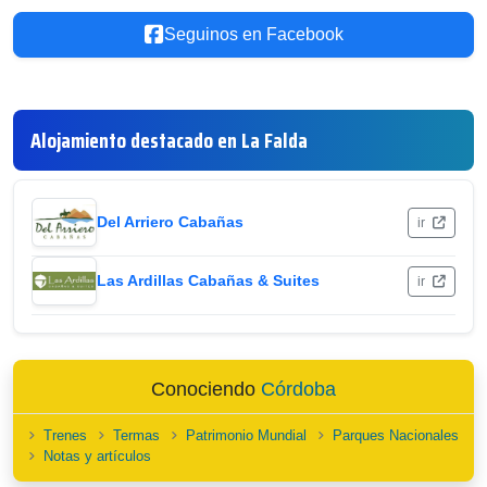
Seguinos en Facebook
Alojamiento destacado en La Falda
Del Arriero Cabañas
ir
Las Ardillas Cabañas & Suites
ir
Conociendo
Córdoba
Trenes
Termas
Patrimonio Mundial
Parques Nacionales
Notas y artículos