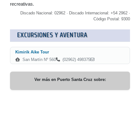
recreativas.
Discado Nacional: 02962 · Discado Internacional: +54 2962 ·
Código Postal: 9300
EXCURSIONES Y AVENTURA
Kimirik Aike Tour
San Martín Nº 560
(02962) 498375
Ver más en
Puerto Santa Cruz
sobre: