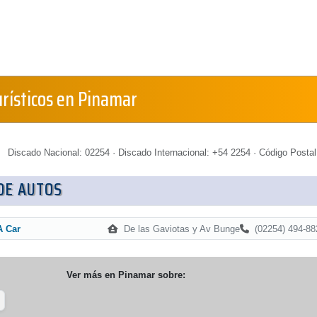
urísticos en Pinamar
Discado Nacional: 02254 · Discado Internacional: +54 2254 · Código Postal
DE AUTOS
De las Gaviotas y Av Bunge
(02254) 494-88
A Car
Ver más en
Pinamar
sobre: