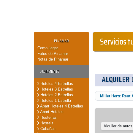
Servicios t
PINAMAR
Como llegar
Fotos de Pinamar
Notas de Pinamar
ALOJAMIENTO
ALQUILER 
Hoteles 4 Estrellas
Hoteles 3 Estrellas
Hoteles 2 Estrellas
Millet Hertz Rent 
Hoteles 1 Estrella
Apart Hoteles 4 Estrellas
Apart Hoteles
Hosterias
Hostels
Alquiler de autos
Cabañas