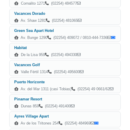
Cornalito 1271
(02254) 484577
Vacances Dorado
Av. Shaw 1281
(02254) 481065
Green Sea Apart Hotel
Av. Bunge 1290
(02254) 409072 / 0810-444-7336
Habitat
De la Lisa 959
(02254) 494330
Vacances Golf
Valle Fértil 1314
(02254) 495600
Puerto Horizonte
Av. del Mar 1311 (casi Tobias)
(02254) 49 0661/62
Pinamar Resort
Dunas 859
(02254) 491400
Ayres Village Apart
Av de los Tritones 254
(02254) 484969