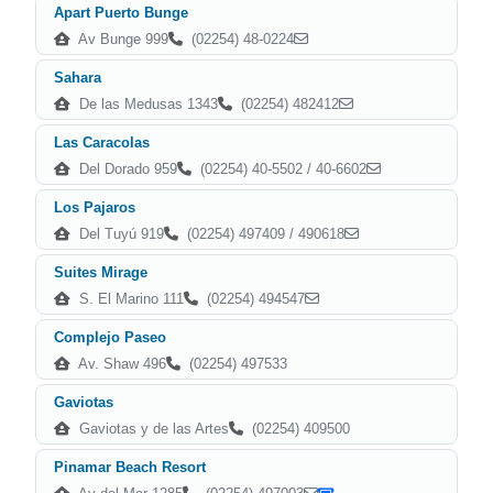
Apart Puerto Bunge
Av Bunge 999
(02254) 48-0224
Sahara
De las Medusas 1343
(02254) 482412
Las Caracolas
Del Dorado 959
(02254) 40-5502 / 40-6602
Los Pajaros
Del Tuyú 919
(02254) 497409 / 490618
Suites Mirage
S. El Marino 111
(02254) 494547
Complejo Paseo
Av. Shaw 496
(02254) 497533
Gaviotas
Gaviotas y de las Artes
(02254) 409500
Pinamar Beach Resort