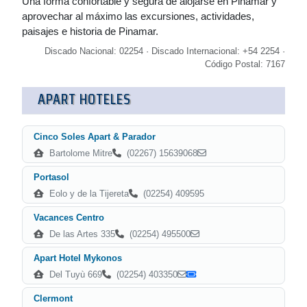
Una forma confortable y segura de alojarse en Pinamar y
aprovechar al máximo las excursiones, actividades,
paisajes e historia de Pinamar.
Discado Nacional: 02254 · Discado Internacional: +54 2254 ·
Código Postal: 7167
APART HOTELES
Cinco Soles Apart & Parador
Bartolome Mitre
(02267) 15639068
Portasol
Eolo y de la Tijereta
(02254) 409595
Vacances Centro
De las Artes 335
(02254) 495500
Apart Hotel Mykonos
Del Tuyù 669
(02254) 403350
Clermont