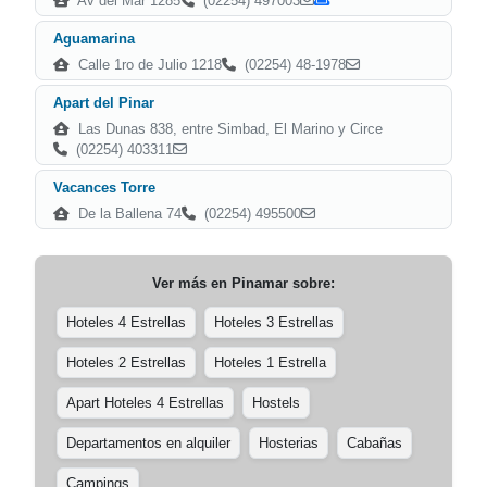
Av del Mar 1285
(02254) 497003
Aguamarina
Calle 1ro de Julio 1218
(02254) 48-1978
Apart del Pinar
Las Dunas 838, entre Simbad, El Marino y Circe
(02254) 403311
Vacances Torre
De la Ballena 74
(02254) 495500
Ver más en
Pinamar
sobre:
Hoteles 4 Estrellas
Hoteles 3 Estrellas
Hoteles 2 Estrellas
Hoteles 1 Estrella
Apart Hoteles 4 Estrellas
Hostels
Departamentos en alquiler
Hosterias
Cabañas
Campings