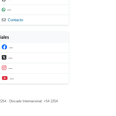
---
Contacto
iales
---
---
---
---
2254 · Discado Internacional: +54 2254