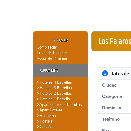
Los Pajaro
PINAMAR
Como llegar
Fotos de Pinamar
Notas de Pinamar
ALOJAMIENTO
Datos de 
Hoteles 4 Estrellas
Ciudad
Hoteles 3 Estrellas
Hoteles 2 Estrellas
Categoria
Hoteles 1 Estrella
Apart Hoteles 4 Estrellas
Domicilio
Apart Hoteles
Hosterias
Teléfono
Hostels
Cabañas
Fax