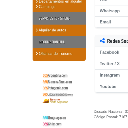
Departamentos en alquiler
Campings
Whatsapp
SERVICIOS TURÍSTICOS
Email
Alquiler de autos
Redes Soc
INFORMACIÓN ÚTIL
Facebook
Oficinas de Turismo
Twitter / X
Instagram
Youtube
Discado Nacional: 0
Código Postal: 7167