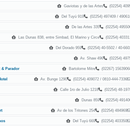
Gaviotas y de las Artes
(02254) 409
Del Tuyú 919
(02254) 497409 / 49061
De las Artes 335
(02254) 49550
Las Dunas 838, entre Simbad, El Marino y Circe
(02254) 40331
Del Dorado 959
(02254) 40-5502 / 40-660
Av. Shaw 496
(02254) 497
Bartolome Mitre
(02267) 1563906
t & Parador
Av. Bunge 1290
(02254) 409072 / 0810-444-7336
otel
Calle 1ro de Julio 1218
(02254) 48-197
Dunas 859
(02254) 49140
Av de los Tritones 254
(02254) 484969
rt
Del Tuyù 669
(02254) 403350
nos