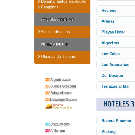
Departamentos en alquiler
Campings
Reviens
SERVICIOS TURÍSTICOS
Arenas
Alquiler de autos
Playas Hotel
Algeciras
INFORMACIÓN ÚTIL
Las Calas
Oficinas de Turismo
Las Araucarias
Del Bosque
Terrazas al Mar
HOTELES 3
Riviera Pinamar
Vicking