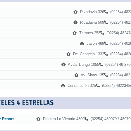
Rivadavia 326
(02254) 482
Rivadavia 509
(02254) 482
Tritones 258
(02254) 48247
Jason 489
(02254) 402
Del Cangrejo 1332
(02254) 482
Avda. Bunge 1055
(02254) 48-276
Av. Shaw 135
(02254) 482
Constitución 325
(02254) 482234
s
ELES 4 ESTRELLAS
Fragata La Victoria 4300
(02254) 489079 / 48979
r Resort