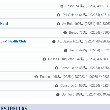
Jason 745
(02254) 495015
Del Odiseo 648
(02254) 49714
Av Eolo 199
(02254) 482-330
Hotel
Bunge 739
(02254) 48360
Av. Jasón 1017
(02254) 48-2268
Spa & Health Club
Jason 497
(02254) 48224
De las Burriquetas 247
(02254) 407300
Constitución 456
(02254) 48254
Rosales 466
(02254) 487923 / 496059 / 49833
Constitución 590
(02254) 48224
Del Tuyù 109
(02254) 405400
 ESTRELLAS