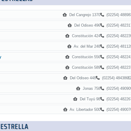
Del Cangrejo 1370
(02254) 48898
Del Odiseo 496
(02254) 48231
Constitución 424
(02254) 48223
Av. del Mar 248
(02254) 48112
Constitución 556
(02254) 48224
y
Constitución 589
(02254) 48223
Del Odiseo 448
(02254) 484386
Jonas 758
(02254) 49090
Del Tuyú 98
(02254) 48226
Av. Libertador 500
(02254) 49007
 ESTRELLA