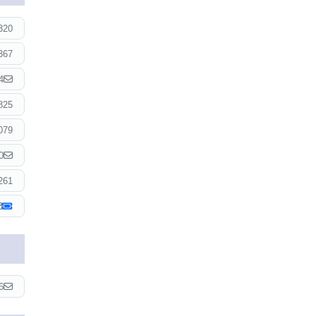
320
367
4
825
079
0
261
6