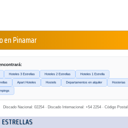
o en Pinamar
encontrará:
Hoteles 3 Estrellas
Hoteles 2 Estrellas
Hoteles 1 Estrella
rellas
Apart Hoteles
Hostels
Departamentos en alquiler
Hosterias
mpings
Discado Nacional: 02254 · Discado Internacional: +54 2254 · Código Postal
 ESTRELLAS