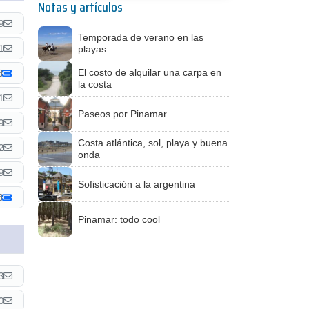
Notas y artículos
9
Temporada de verano en las
1
playas
El costo de alquilar una carpa en
la costa
1
Paseos por Pinamar
9
Costa atlántica, sol, playa y buena
2
onda
9
Sofisticación a la argentina
Pinamar: todo cool
3
0