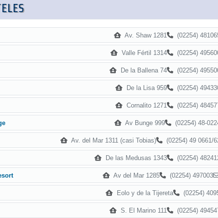
TELES
Av. Shaw 1281
(02254) 48106
Valle Fértil 1314
(02254) 49560
De la Ballena 74
(02254) 49550
De la Lisa 959
(02254) 49433
Cornalito 1271
(02254) 48457
Av Bunge 999
(02254) 48-022
ge
Av. del Mar 1311 (casi Tobias)
(02254) 49 0661/6
De las Medusas 1343
(02254) 48241
Av del Mar 1285
(02254) 497003
sort
Eolo y de la Tijereta
(02254) 409
S. El Marino 111
(02254) 49454