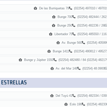
De las Burriquetas 79
(02254) 497010 / 49701
Bunge 700
(02254) 482444 / 262
Bunge 250
(02254) 482236 / 26
Libertador 75
(02254) 485550 / 116
Av. Bunge 560
(02254) 40599
Bunge 1411
(02254) 480812 / 49527
Bunge y Júpiter 1550
(02254) 482480 / 84 (02254) 48217
Av. del Mar 148
(02254) 48.0900
 ESTRELLAS
Del Tuyú 41
(02254) 482334 / 039
Eolo 199
(02254) 48233