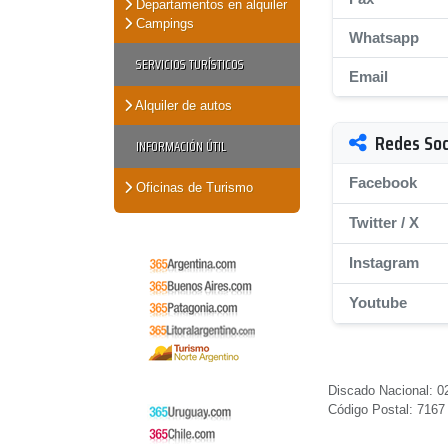
Departamentos en alquiler
Campings
Whatsapp
SERVICIOS TURÍSTICOS
Email
Alquiler de autos
Redes Soc
INFORMACIÓN ÚTIL
Facebook
Oficinas de Turismo
Twitter / X
Instagram
Youtube
Discado Nacional: 0
Código Postal: 7167