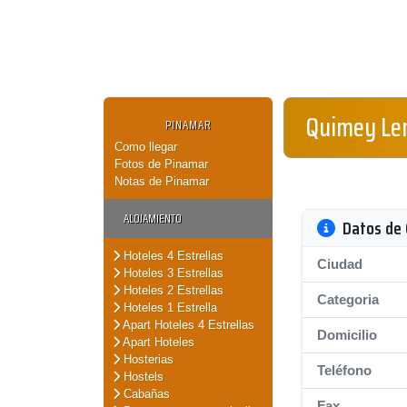
Quimey L
PINAMAR
Como llegar
Fotos de Pinamar
Notas de Pinamar
ALOJAMIENTO
Datos de 
Hoteles 4 Estrellas
Ciudad
Hoteles 3 Estrellas
Hoteles 2 Estrellas
Categoria
Hoteles 1 Estrella
Apart Hoteles 4 Estrellas
Domicilio
Apart Hoteles
Hosterias
Teléfono
Hostels
Cabañas
Fax