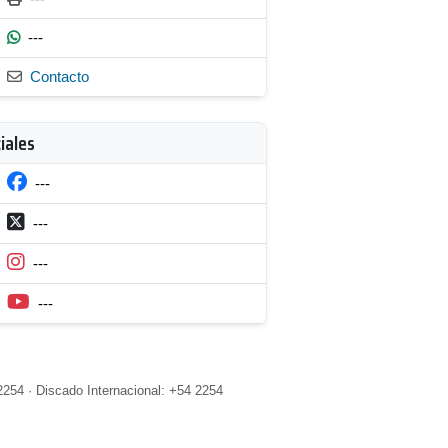
---
Contacto
iales
---
---
---
---
2254 · Discado Internacional: +54 2254