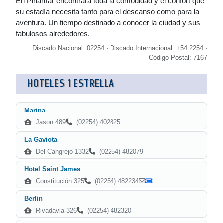
En Pinamar encontrará toda la comodidad y el confort que
su estadía necesita tanto para el descanso como para la
aventura. Un tiempo destinado a conocer la ciudad y sus
fabulosos alrededores.
Discado Nacional: 02254 · Discado Internacional: +54 2254 ·
Código Postal: 7167
HOTELES 1 ESTRELLA
Marina
Jason 489
(02254) 402825
La Gaviota
Del Cangrejo 1332
(02254) 482079
Hotel Saint James
Constitución 325
(02254) 482234
Berlin
Rivadavia 326
(02254) 482320