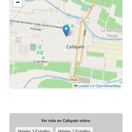
−
Leaflet
|
©
OpenStreetMap
Ver más en
Cafayate
sobre:
Hoteles 3 Estrellas
Hoteles 2 Estrellas