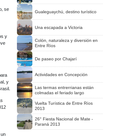
o, se
Gualeguaychú, destino turístico
Una escapada a Victoria
os y
Colón, naturaleza y diversión en
eve
Entre Ríos
De paseo por Chajarí
Actividades en Concepción
para
al, y
Las termas entrerrianas están
rasil.
colmadas el feriado largo
as
Vuelta Turística de Entre Ríos
012
2013
26° Fiesta Nacional de Mate -
Paraná 2013
 un