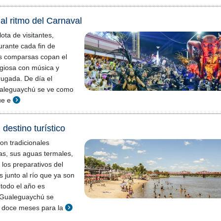
l ritmo del Carnaval
ta de visitantes,
urante cada fin de
s comparsas copan el
giosa con música y
rugada. De día el
aleguaychú se ve como
ue e
destino turístico
on tradicionales
yas, sus aguas termales,
 los preparativos del
s junto al río que ya son
 todo el año es
 Gualeguaychú se
s doce meses para la