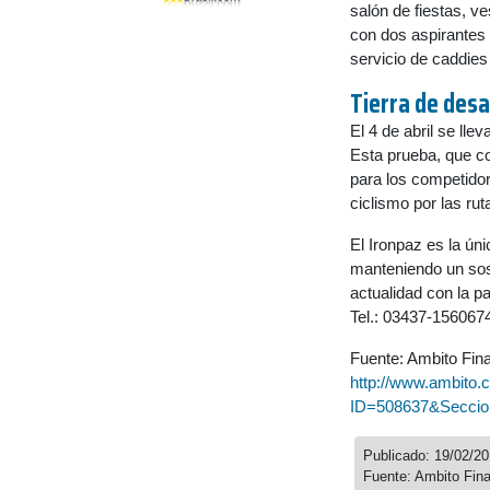
salón de fiestas, v
con dos aspirantes 
servicio de caddies 
Tierra de desa
El 4 de abril se lle
Esta prueba, que co
para los competidore
ciclismo por las rut
El Ironpaz es la ún
manteniendo un sost
actualidad con la p
Tel.: 03437-156067
Fuente: Ambito Fin
http://www.ambito.
ID=508637&Seccio
Publicado: 19/02/2
Fuente: Ambito Fina