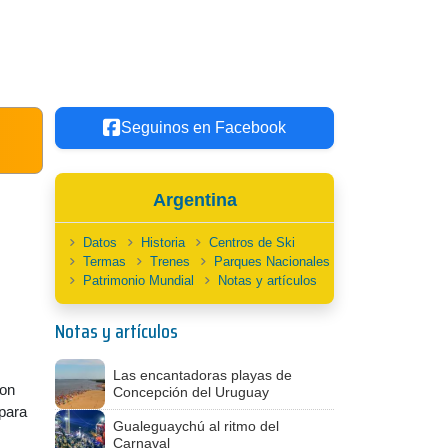
Seguinos en Facebook
Argentina
Datos
Historia
Centros de Ski
Termas
Trenes
Parques Nacionales
Patrimonio Mundial
Notas y artículos
Notas y artículos
Las encantadoras playas de
con
Concepción del Uruguay
para
Gualeguaychú al ritmo del
,
Carnaval