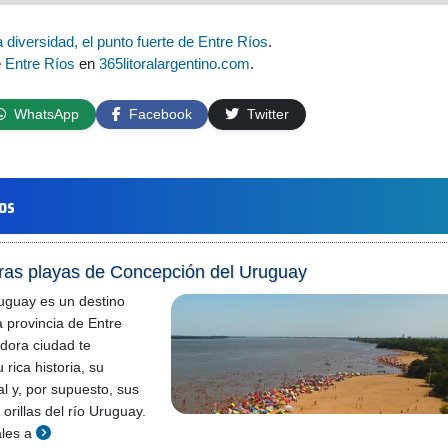
 diversidad, el punto fuerte de Entre Ríos
.
e
Entre Ríos
en
365litoralargentino.com
.
WhatsApp
Facebook
Twitter
los
ras playas de Concepción del Uruguay
uguay es un destino
la provincia de Entre
dora ciudad te
rica historia, su
al y, por supuesto, sus
orillas del río Uruguay.
ales a