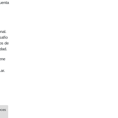
cuenta
nal.
safío
ros de
udad.
iene
ar.
eces