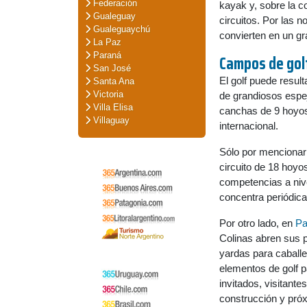
Federación
kayak y, sobre la c
Gualeguay
circuitos. Por las no
Gualeguaychú
convierten en un gr
La Paz
Paraná
Campos de gol
San José
El golf puede resul
Santa Ana
Victoria
de grandiosos espe
Villa Elisa
canchas de 9 hoyos
Villaguay
internacional.
Sólo por mencionar
circuito de 18 hoyo
competencias a nivel
concentra periódica
Por otro lado, en
Pa
Colinas abren sus p
yardas para caball
elementos de golf pa
invitados, visitant
construcción y pró