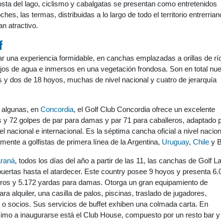
osta del lago, ciclismo y cabalgatas se presentan como entretenidos
ches, las termas, distribuidas a lo largo de todo el territorio entrerrian
an atractivo.
f
tar una experiencia formidable, en canchas emplazadas a orillas de rí
jos de agua e inmersos en una vegetación frondosa. Son en total nu
 y dos de 18 hoyos, muchas de nivel nacional y cuatro de jerarquía
 algunas, en
Concordia
, el Golf Club Concordia ofrece un excelente
s y 72 golpes de par para damas y par 71 para caballeros, adaptado 
 nacional e internacional. Es la séptima cancha oficial a nivel nacion
mente a golfistas de primera línea de la Argentina,
Uruguay
,
Chile
y B
raná
, todos los días del año a partir de las 11, las canchas de Golf L
uertas hasta el atardecer. Este country posee 9 hoyos y presenta 6.
eros y 5.172 yardas para damas. Otorga un gran equipamiento de
ra alquiler, una casilla de palos, piscinas, traslado de jugadores,
es o socios. Sus servicios de buffet exhiben una colmada carta. En
ximo a inaugurarse está el Club House, compuesto por un resto bar y