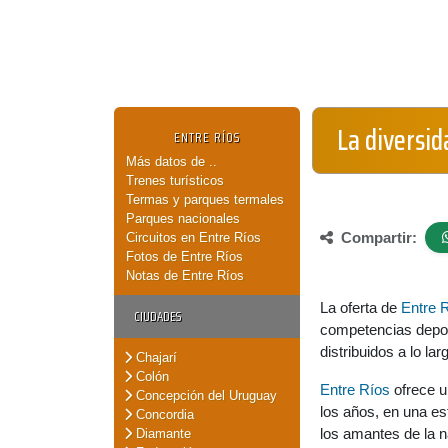
La diversid
ENTRE RÍOS
Más datos de ..
Trenes turísticos
Termas y parques termales
Parques nacionales
Compartir:
Circuitos en Entre Ríos
Fotos de Entre Ríos
Notas de Entre Ríos
La oferta de
Entre 
CIUDADES
competencias depor
distribuidos a lo lar
Chajarí
Colón
Entre Ríos
ofrece un
Concepción del Uruguay
los años, en una e
Concordia
los amantes de la n
Diamante