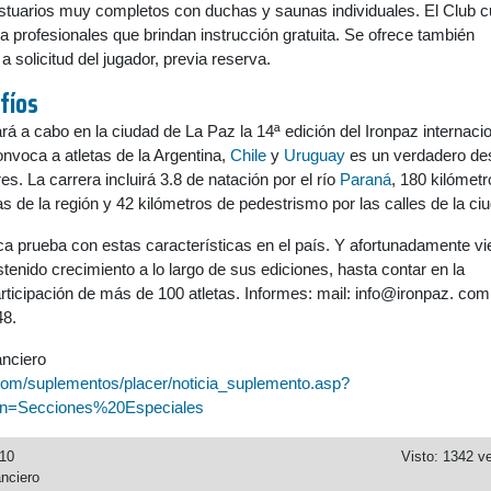
estuarios muy completos con duchas y saunas individuales. El Club 
a profesionales que brindan instrucción gratuita. Se ofrece también
a solicitud del jugador, previa reserva.
fíos
vará a cabo en la ciudad de La Paz la 14ª edición del Ironpaz internacio
nvoca a atletas de la Argentina,
Chile
y
Uruguay
es un verdadero de
s. La carrera incluirá 3.8 de natación por el río
Paraná
, 180 kilómet
as de la región y 42 kilómetros de pedestrismo por las calles de la ci
ica prueba con estas características en el país. Y afortunadamente v
enido crecimiento a lo largo de sus ediciones, hasta contar en la
articipación de más de 100 atletas. Informes: mail: info@ironpaz. com.
48.
anciero
com/suplementos/placer/noticia_suplemento.asp?
n=Secciones%20Especiales
010
Visto: 1342 v
nciero