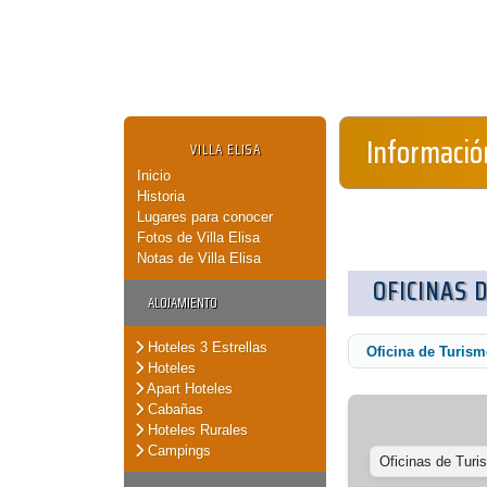
Información
VILLA ELISA
Inicio
Historia
Lugares para conocer
Fotos de Villa Elisa
Notas de Villa Elisa
OFICINAS 
ALOJAMIENTO
Hoteles 3 Estrellas
Oficina de Turis
Hoteles
Apart Hoteles
Cabañas
Hoteles Rurales
Campings
Oficinas de Turi