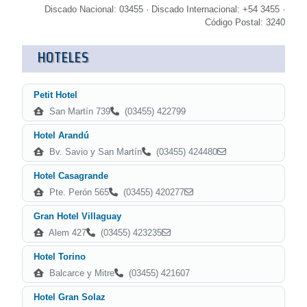
Discado Nacional: 03455 · Discado Internacional: +54 3455 ·
Código Postal: 3240
HOTELES
Petit Hotel
San Martín 739
(03455) 422799
Hotel Arandú
Bv. Savio y San Martín
(03455) 424480
Hotel Casagrande
Pte. Perón 565
(03455) 420277
Gran Hotel Villaguay
Alem 427
(03455) 423235
Hotel Torino
Balcarce y Mitre
(03455) 421607
Hotel Gran Solaz