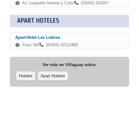
Av. Leopoldo Herrera y Colón
(03455) 420307
APART HOTELES
Apart-Hotel Las Liebres
Paso 565
(03455) 421134
Ver más en
Villaguay
sobre:
Hoteles
Apart Hoteles